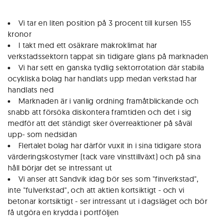
Vi tar en liten position på 3 procent till kursen 155
kronor
I takt med ett osäkrare makroklimat har
verkstadssektorn tappat sin tidigare glans på marknaden
Vi har sett en ganska tydlig sektorrotation där stabila
ocykliska bolag har handlats upp medan verkstad har
handlats ned
Marknaden är i vanlig ordning framåtblickande och
snabb att försöka diskontera framtiden och det i sig
medför att det ständigt sker överreaktioner på såväl
upp- som nedsidan
Flertalet bolag har därför vuxit in i sina tidigare stora
värderingskostymer (tack vare vinsttillväxt) och på sina
håll börjar det se intressant ut
Vi anser att Sandvik idag bör ses som "finverkstad",
inte "fulverkstad", och att aktien kortsiktigt - och vi
betonar kortsiktigt - ser intressant ut i dagsläget och bör
få utgöra en krydda i portföljen