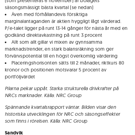
(som presenteras 6 november) är bolagets
säsongsmässigt bästa kvartal (se nedan)
Även med förhållandevis försiktiga
marginalantaganden är aktien hyggligt lågt värderad.
P/e-talet ligger på runt 13-14 gånger för nästa år med en
godkänd direktavkastning på runt 3 procent
Allt som allt gillar vi mixen av gynnsamma
marknadstrender, en stark balansräkning som ger
förvärvspotential till en högst överkomlig värdering
Placeringshorisonten sätts till 2 månader, riktkurs 80
kronor och positionen motsvarar 5 procent av
portföljvärdet
​​​Pilarna pekar uppåt. Starka strukturella drivkrafter på
NRCs marknader. Källa: NRC Group
Spännande kvartalsrapport väntar. Bilden visar den
historiska utvecklingen för NRC och säsongseffekter
som finns i rörelsen. Källa: NRC Grou
p
Sandvik