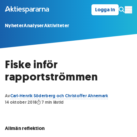
Logga in
Öpp
Nyheter
Analyser
Aktiviteter
Fiske inför
rapportströmmen
Av
Carl-Henrik Söderberg och Christoffer Ahnemark
14 oktober 2018
7
min lästid
Allmän reflektion