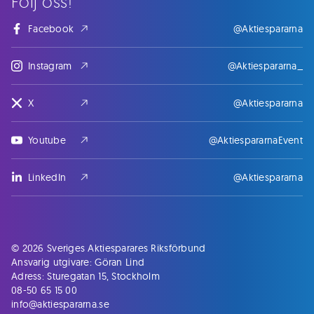
Följ oss!
Facebook
@Aktiespararna
Instagram
@Aktiespararna_
X
@Aktiespararna
Youtube
@AktiespararnaEvent
LinkedIn
@Aktiespararna
© 2026 Sveriges Aktiesparares Riksförbund
Ansvarig utgivare: Göran Lind
Adress: Sturegatan 15, Stockholm
08-50 65 15 00
info@aktiespararna.se