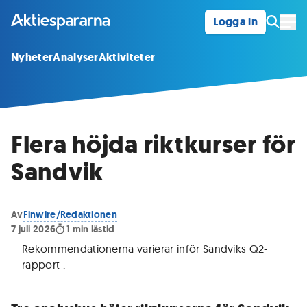
Logga in
Öpp
Nyheter
Analyser
Aktiviteter
Flera höjda riktkurser för
Sandvik
Av
Finwire/Redaktionen
7 juli 2026
1
min lästid
Rekommendationerna varierar inför Sandviks Q2-
rapport
.