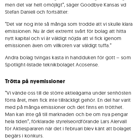
men det var helt omöjligt”, säger Goodbye Kansas vd
Stefan Danieli och fortsätter:
”Det var nog inte så många som trodde att vi skulle klara
emissionen. Nu är det extremt svårt för bolag att hitta
nytt kapital och vi är väldigt nöjda att vi fick igenom
emissionen även om villkoren var väldigt tuffa.”
Andra bolag tvingas kasta in handduken för gott – som
Spotlight-listade teknikbolaget Acosense.
Trötta på nyemissioner
”Vi vände oss till de större aktieägarna under senhösten
förra året, men fick inte tillräckligt gehör. En del har varit
med på många emissioner och det finns en trötthet.
Man kan inte gå till marknaden och be om nya pengar
hela tiden”, förklarade styrelseordförande Lars Alervall
för Aktiespararen när det i februari blev känt att bolaget
begärs i konkurs.