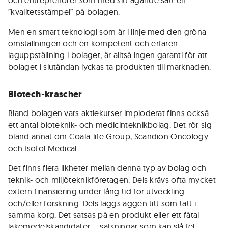
och entreprenörer som med sitt ägande satt en
”kvalitetsstämpel” på bolagen.
Men en smart teknologi som är i linje med den gröna
omställningen och en kompetent och erfaren
laguppställning i bolaget, är alltså ingen garanti för att
bolaget i slutändan lyckas ta produkten till marknaden.
Biotech-krascher
Bland bolagen vars aktiekurser imploderat finns också
ett antal bioteknik- och medicinteknikbolag. Det rör sig
bland annat om Coala-life Group, Scandion Oncology
och Isofol Medical.
Det finns flera likheter mellan denna typ av bolag och
teknik- och miljöteknikföretagen. Dels krävs ofta mycket
extern finansiering under lång tid för utveckling
och/eller forskning. Dels läggs äggen titt som tätt i
samma korg. Det satsas på en produkt eller ett fåtal
läkemedelskandidater – satsningar som kan slå fel.