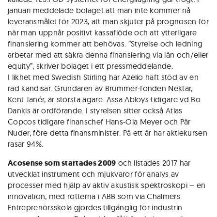
januari meddelade bolaget att man inte kommer nå
leveransmålet för 2023, att man skjuter på prognosen för
när man uppnår positivt kassaflöde och att ytterligare
finansiering kommer att behövas. ”Styrelse och ledning
arbetar med att säkra denna finansiering via lån och/eller
equity”, skriver bolaget i ett pressmeddelande.
I likhet med Swedish Stirling har Azelio haft stöd av en
rad kändisar. Grundaren av Brummer-fonden Nektar,
Kent Janér, är största ägare. Assa Abloys tidigare vd Bo
Dankis är ordförande. I styrelsen sitter också Atlas
Copcos tidigare finanschef Hans-Ola Meyer och Pär
Nuder, före detta finansminister. På ett år har aktiekursen
rasar 94%.
Acosense som startades 2009
och listades 2017 har
utvecklat instrument och mjukvaror för analys av
processer med hjälp av aktiv akustisk spektroskopi – en
innovation, med rötterna i ABB som via Chalmers
Entreprenörsskola gjordes tillgänglig för industrin