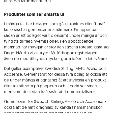
finns det lärdomar att dra.
Produkter som ser smarta ut
I många fall har bolagen som gått i konkurs eller ”bara”
kurskraschat gemensamma nämnare. En uppenbar
sådan är att bolaget varit olönsamt under många år och
tvingats till flera nyemissioner. I en uppåtgående
marknad när riskviljan är stor kan sådana företag klara sig
länge. När riskviljan tryter får förhoppningsbolagen –
även de med till synes mycket goda idéer – det svårare.
Det gäller exempelvis Swedish Stirling, Myfc, Azelio och
Acosense. Gemensamt för dessa fyra bolag är också att
de under många år ägnat sig åt att utveckla en produkt
eller teknik som på papperet och i teorin ser smart ut,
men som de sedan haft svårt att kommersialisera.
Gemensamt för Swedish Stirling, Azelio och Acosense är
också att de haft draghjälp av kända finansmänniskor