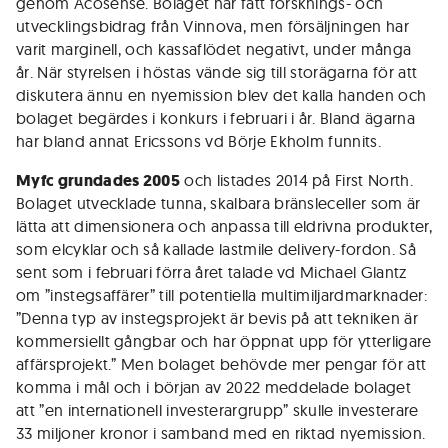
genom Acosense. Bolaget har fått forsknings- och
utvecklingsbidrag från Vinnova, men försäljningen har
varit marginell, och kassaflödet negativt, under många
år. När styrelsen i höstas vände sig till storägarna för att
diskutera ännu en nyemission blev det kalla handen och
bolaget begärdes i konkurs i februari i år. Bland ägarna
har bland annat Ericssons vd Börje Ekholm funnits.
Myfc grundades 2005
och listades 2014 på First North.
Bolaget utvecklade tunna, skalbara bränsleceller som är
lätta att dimensionera och anpassa till eldrivna produkter,
som elcyklar och så kallade lastmile delivery-fordon. Så
sent som i februari förra året talade vd Michael Glantz
om ”instegsaffärer” till potentiella multimiljardmarknader:
”Denna typ av instegsprojekt är bevis på att tekniken är
kommersiellt gångbar och har öppnat upp för ytterligare
affärsprojekt.” Men bolaget behövde mer pengar för att
komma i mål och i början av 2022 meddelade bolaget
att ”en internationell investerargrupp” skulle investerare
33 miljoner kronor i samband med en riktad nyemission.