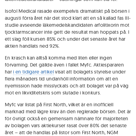
Isofol Medical rasade exempelvis dramatiskt på börsen i
augusti förra året när det stod klart att en så kallad fas III-
studie avseende läkemedelskandidaten arfolitixorin mot
tjocktarmscancer inte gett de resultat man hoppats på. I
ett slag föll kursen 85% och under det senaste året har
aktien handlats ned 92%.
En krasch kan alltså komma med liten eller ingen
förvarning. Det gällde även i fallet Myfc. Aktiespararen
har
i en tidigare artikel
visat att bolagets styrelse under
flera månaders tid undanhöll information om att en
nyemission hade misslyckats och att bolaget var på väg
mot en likviditetskris som slutade i konkurs.
Myfc var listat på First North, vilket är en inofficiell
marknad med lägre krav än den reglerade börsen. Det är
för övrigt också en gemensam nämnare för majoriteten
av bolagen vars aktiekurser rasat över 80% det senaste
året – att de handlas på listor som First North, NGM