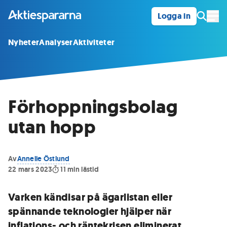
Logga in
Öpp
Nyheter
Analyser
Aktiviteter
Förhoppningsbolag
utan hopp
Av
Annelie Östlund
22 mars 2023
11
min lästid
Varken kändisar på ägarlistan eller
spännande teknologier hjälper när
inflations- och räntekrisen eliminerat