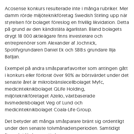
Acosense konkurs resulterade inte i många rubriker. Mer
damm rörde miljöteknikföretag Swedish Stirling upp när
styrelsen för bolaget föreslog en frivillig likvidation. Detta
på grund av den kändistäta ägarlistan. Bland bolagets
drygt 18 000 aktieägare finns investerare och
entreprenörer som Alexander af Jochnick,
Spotifygrundaren Daniel Ek och SBB:s grundare Ilija
Batljan.
Exempel på andra småspararfavoriter som antingen gått
i konkurs eller förlorat över 90% av börsvärdet under det
senaste året är mikrobränslecellbolaget Myfc,
medicinteknikbolaget QLife Holding,
miljöteknikföretaget Azelio, växtbaserade
livsmedelsbolaget Veg of Lund och
medicinteknikbolaget Coala-Life Group.
Det betyder att många småsparare bränt sig ordentligt
under den senaste tolvmånadersperioden. Samtidigt