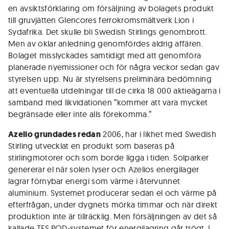
en avsiktsförklaring om försäljning av bolagets produkt
till gruvjätten Glencores ferrokromsmältverk Lion i
Sydafrika. Det skulle bli Swedish Stirlings genombrott.
Men av oklar anledning genomfördes aldrig affären.
Bolaget misslyckades samtidigt med att genomföra
planerade nyemissioner och för några veckor sedan gav
styrelsen upp. Nu är styrelsens preliminära bedömning
att eventuella utdelningar till de cirka 18 000 aktieägarna i
samband med likvidationen ”kommer att vara mycket
begränsade eller inte alls förekomma.”
Azelio grundades redan
2006, har i likhet med Swedish
Stirling utvecklat en produkt som baseras på
stirlingmotorer och som borde ligga i tiden. Solparker
genererar el när solen lyser och Azelios energilager
lagrar förnybar energi som värme i återvunnet
aluminium. Systemet producerar sedan el och värme på
efterfrågan, under dygnets mörka timmar och när direkt
produktion inte är tillräcklig. Men försäljningen av det så
kallade TES.POD-systemet för energilagring går trögt. I