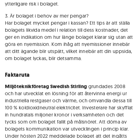
ytterligare risk i bolaget.
3. Är bolaget i behov av mer pengar?
Har bolaget mycket pengar i kassan? Ett tips är att ställa
bolagets likvida medel i relation till dess kostnader, det
ger en indikation om hur länge bolaget klarar sig utan att
göra en nyemission. Kom ihåg att nyemissioner innebär
att ditt ägande blir utspätt, vilket innebär att din uppsida,
om bolaget lyckas, blir detsamma.
Faktaruta
Miljöteknikföretag Swedish Stirling
grundades 2008
och har utvecklat en lösning för att återvinna energi ur
industriella restgaser och värme, och omvandla dessa till
100 % koldioxidneutral elektricitet. Investerare har skyfflat
in hundratals miljoner kronor i verksamheten och det
tycks som om bolaget fallit på målsnöret. Att döma av
bolagets kommunikation var utvecklingen i princip klar.
Under hösten 2022 meddelade bolaget att det ingåtts