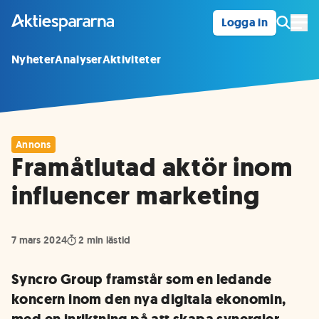
Logga in
Öpp
Nyheter
Analyser
Aktiviteter
Annons
Framåtlutad aktör inom
influencer marketing
7 mars 2024
2
min lästid
Syncro Group framstår som en ledande
koncern inom den nya digitala ekonomin,