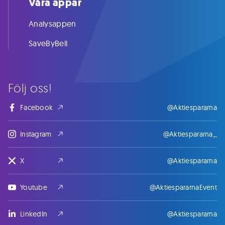
Våra appar
Analysappen
SaveByBell
Följ oss!
Facebook
@Aktiespararna
Instagram
@Aktiespararna_
X
@Aktiespararna
Youtube
@AktiespararnaEvent
LinkedIn
@Aktiespararna