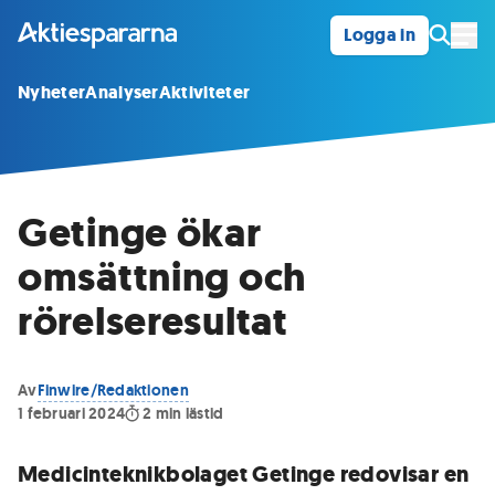
Logga in
Öpp
Nyheter
Analyser
Aktiviteter
Getinge ökar
omsättning och
rörelseresultat
Av
Finwire/Redaktionen
1 februari 2024
2
min lästid
Medicinteknikbolaget Getinge redovisar en