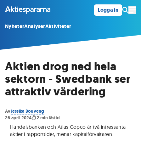
Logga in
Öpp
Nyheter
Analyser
Aktiviteter
Aktien drog ned hela
sektorn - Swedbank ser
attraktiv värdering
Av
Jessika Bouveng
26 april 2024
2
min lästid
Handelsbanken och Atlas Copco är två intressanta
aktier i rapporttider, menar kapitalförvaltaren
.