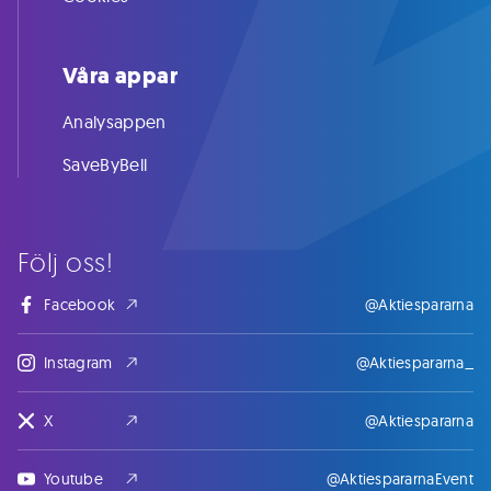
Våra appar
Analysappen
SaveByBell
Följ oss!
Facebook
@Aktiespararna
Instagram
@Aktiespararna_
X
@Aktiespararna
Youtube
@AktiespararnaEvent