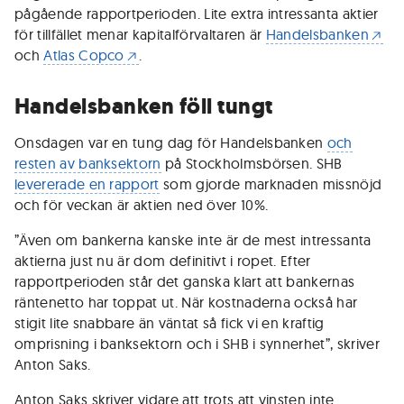
pågående rapportperioden. Lite extra intressanta aktier
för tillfället menar kapitalförvaltaren är
Handelsbanken
och
Atlas Copco
.
Handelsbanken föll tungt
Onsdagen var en tung dag för Handelsbanken
och
resten av banksektorn
på Stockholmsbörsen. SHB
levererade en rapport
som gjorde marknaden missnöjd
och för veckan är aktien ned över 10%.
”Även om bankerna kanske inte är de mest intressanta
aktierna just nu är dom definitivt i ropet. Efter
rapportperioden står det ganska klart att bankernas
räntenetto har toppat ut. När kostnaderna också har
stigit lite snabbare än väntat så fick vi en kraftig
omprisning i banksektorn och i SHB i synnerhet”, skriver
Anton Saks.
Anton Saks skriver vidare att trots att vinsten inte