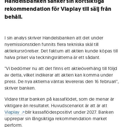
Handelsbanken sänker sin kortsiktiga
rekommendation för Viaplay till sälj från
behåll.
I sin analys skriver Handelsbanken att det under
nyemissionstiden funnits flera tekniska skäl till
aktiekursrörelser. Det faktum att aktien kunde köpas till
halva priset via teckningsrätterna är ett sådant.
"Vi bedömer nu att det finns ett aktieöverhäng till följd
av detta, vilket indikerar att aktien kan komma under
press. De nya aktierna väntas levereras den 16 februari",
skriver banken.
Vidare tittar banken på kassaflödet, som de menar är
viktigare än resultatet. Huvudscenariot är att är att
Viaplay
blir kassaflödespositivt under 2027. Banken
upprepar sin långsiktiga rekommendation market
perform.