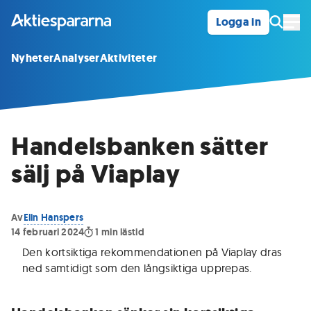
Logga in
Öpp
Nyheter
Analyser
Aktiviteter
Handelsbanken sätter
sälj på Viaplay
Av
Elin Hanspers
14 februari 2024
1
min lästid
Den kortsiktiga rekommendationen på Viaplay dras
ned samtidigt som den långsiktiga upprepas
.