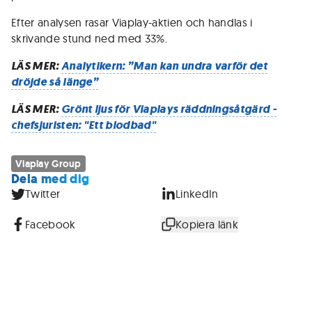
Efter analysen rasar Viaplay-aktien och handlas i
skrivande stund ned med 33%.
LÄS MER:
Analytikern: ”Man kan undra varför det
dröjde så länge”
LÄS MER:
Grönt ljus för Viaplays räddningsåtgärd -
chefsjuristen: "Ett blodbad"
Viaplay Group
Dela med dig
Twitter
LinkedIn
Facebook
Kopiera länk