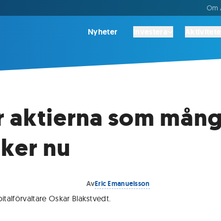
Om A
Nyheter
Investera
Aktivitete
r aktierna som mån
ker nu
Av
Eric Emanuelsson
talförvaltare Oskar Blakstvedt
.