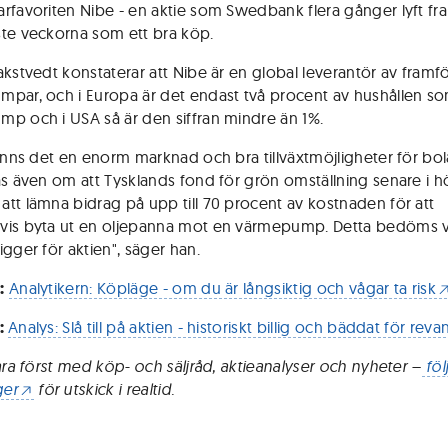
rfavoriten Nibe - en aktie som Swedbank flera gånger lyft f
te veckorna som ett bra köp.
kstvedt konstaterar att Nibe är en global leverantör av framför
par, och i Europa är det endast två procent av hushållen so
p och i USA så är den siffran mindre än 1%.
finns det en enorm marknad och bra tillväxtmöjligheter för bol
as även om att Tysklands fond för grön omställning senare i h
tt lämna bidrag på upp till 70 procent av kostnaden för att
is byta ut en oljepanna mot en värmepump. Detta bedöms v
igger för aktien", säger han.
:
Analytikern: Köpläge - om du är långsiktig och vågar ta risk
:
Analys: Slå till på aktien - historiskt billig och bäddat för rev
vara först med köp- och säljråd, aktieanalyser och nyheter –
föl
er
för utskick i realtid.