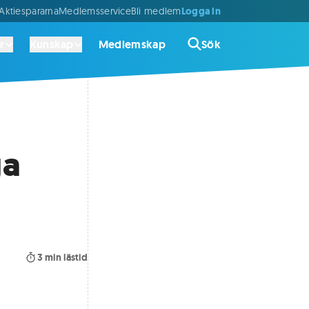
Logga in
ktiespararna
Medlemsservice
Bli medlem
r
Kunskap
Medlemskap
Sök
ga
3
min lästid