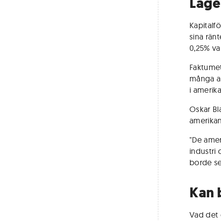
Läge
Kapitalf
sina rän
0,25% var
Faktumet
många am
i amerika
Oskar Bla
amerika
"De amer
industri
borde se
Kan 
Vad det g