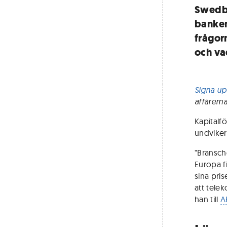
Swedba
banken
frågor
och va
Signa up
affärern
Kapitalf
undviker 
"Bransche
Europa fi
sina pri
att tele
han till
Ak