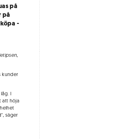
uas på
r på
 köpa -
ietipsen,
s kunder
låg. I
 att höja
 helhet
", säger