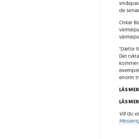
småspara
de senas
Oskar Bla
värmepum
värmepum
"Därför 
Det rykt
kommer a
exempelv
enorm tr
LÄS MER
LÄS MER
Vill du 
Messeng