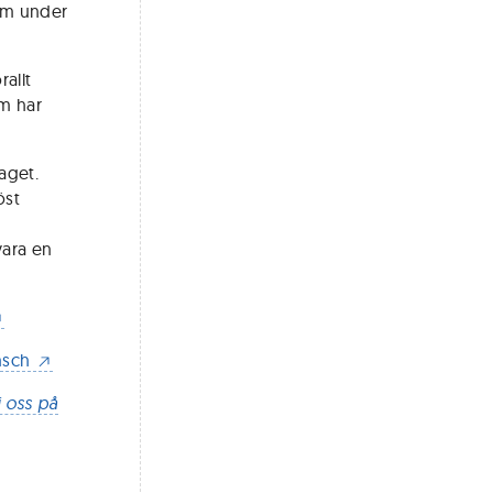
ram under
allt
m har
aget.
öst
ara en
ansch
j oss på