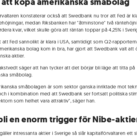
 att köpa amerikanska småbolag
örvaltaren konstaterar också att Swedbank nu tror att Fed är k
tehöjningar, medan Riksbanken har "åtminstone" två räntehöjn
dera kvar, vilket skulle göra att räntan toppar på 4,25% i Sveri
 att Fed sannolikt är klara i USA, samtidigt som Q2-rapportern
erikanska bolag kom in bra, har gjort att Swedbank valt att 
nska aktier.
kstvedt säger att han tycker att det börjar bli läge att titta på
nska småbolag.
ikanska småbolagen är som sektor ganska inriktade mot tekn
 och i kombination med att Swedbank ser fortsatt politiska sti
ktorn som helhet vara attraktiv", säger han.
bli en enorm trigger för Nibe-akti
äller intressanta aktier i Sverige så slår kapitalförvaltaren ett s