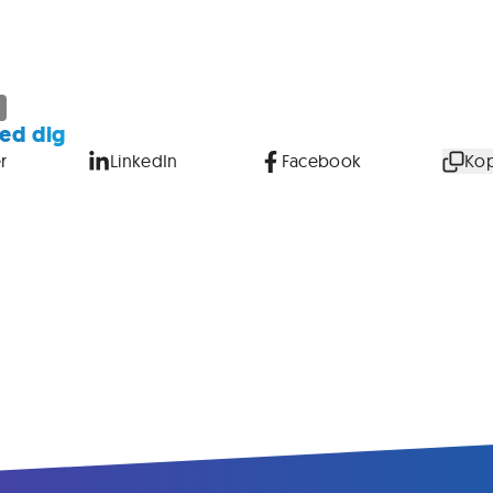
ed dig
r
LinkedIn
Facebook
Kop