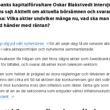
nks kapitalförvaltare Oskar Blakstvedt intervj
s sajt Aktiellt om aktuella börsämnen och svara
na: Vilka aktier undviker många nu, vad ska man
d händer med räntan?
p dig på vårt nyhetsbrev
för att varje dag få de senaste akt
a i våra aktieportföljer och nyheterna sammanfattade.
örvaltaren får frågan om det finns några aktier som Swedbank
för tillfället, och svarar då aktier inom telekom-sektorn.
n som helhet är präglad av stora regleringar och tillväxten är 
nns det cirka ett 50-tal aktörer där konkurrensen gör det svårt
ser mot kunderna trots den inflation som råder. Detta gör som
kom är en av de sektorerna som erbjuder sämst inflationsskydd
tiellt.