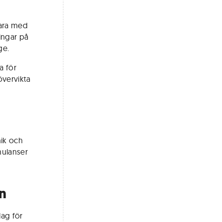
lara med
ingar på
ge.
a för
övervikta
ik och
mulanser
en
lag för