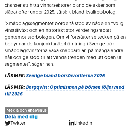
chanser att hitta vinnarsektorer bland de akiter som
släpat efter under 2025, särskilt bland kvalitetsbolag.
”Småbolagssegmentet borde få stöd av både en tydlig
vinsttillväxt och en historiskt stor värderingsrabatt
gentemot storbolagen. Om vi fortsätter se tecken på en
begynnande konjunkturåterhämtning i Sverige bör
småbolagsvinsterna växa snabbare än på många andra
håll och ge stöd till att vända trenden med utflöden ur
segmentet”, säger han.
LÄS MER:
Sverige bland börsfavoriterna 2026
LÄS MER:
Bergqvist: Optimismen på börsen följer med
till 2026
Media och analyshus
Dela med dig
Twitter
LinkedIn