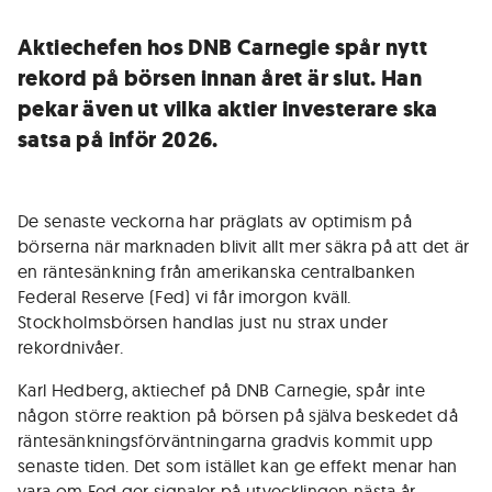
Aktiechefen hos DNB Carnegie spår nytt
rekord på börsen innan året är slut. Han
pekar även ut vilka aktier investerare ska
satsa på inför 2026.
De senaste veckorna har präglats av optimism på
börserna när marknaden blivit allt mer säkra på att det är
en räntesänkning från amerikanska centralbanken
Federal Reserve (Fed) vi får imorgon kväll.
Stockholmsbörsen handlas just nu strax under
rekordnivåer.
Karl Hedberg, aktiechef på DNB Carnegie, spår inte
någon större reaktion på börsen på själva beskedet då
räntesänkningsförväntningarna gradvis kommit upp
senaste tiden. Det som istället kan ge effekt menar han
vara om Fed ger signaler på utvecklingen nästa år.