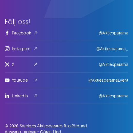
Följ oss!
Facebook
@Aktiespararna
Instagram
@Aktiespararna_
X
@Aktiespararna
Youtube
@AktiespararnaEvent
LinkedIn
@Aktiespararna
© 2026 Sveriges Aktiesparares Riksförbund
Ansvarig utgivare: Göran Lind