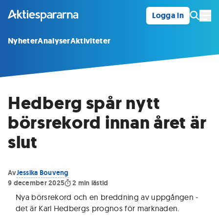
Logga in
Öpp
Nyheter
Analyser
Aktiviteter
Hedberg spår nytt
börsrekord innan året är
slut
Av
Jessika Bouveng
9 december 2025
2
min lästid
Nya börsrekord och en breddning av uppgången -
det är Karl Hedbergs prognos för marknaden
.