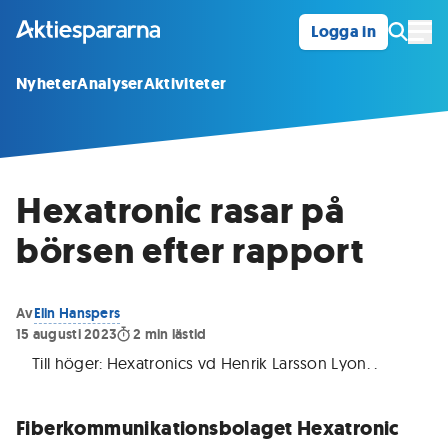
Logga in
Öpp
Nyheter
Analyser
Aktiviteter
Hexatronic rasar på
börsen efter rapport
Av
Elin Hanspers
15 augusti 2023
2
min lästid
Till höger: Hexatronics vd Henrik Larsson Lyon.
.
Fiberkommunikationsbolaget Hexatronic