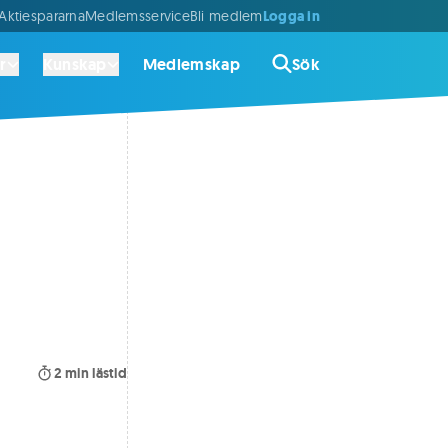
Logga in
ktiespararna
Medlemsservice
Bli medlem
r
Kunskap
Medlemskap
Sök
2
min lästid