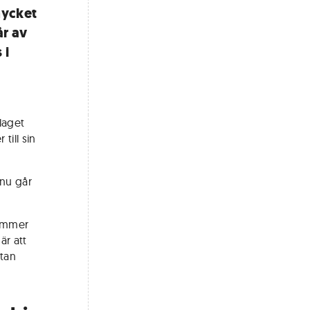
mycket
år av
 i
laget
till sin
 nu går
kommer
är att
stan