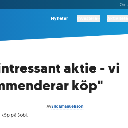
Om A
Nyheter
Investera
Aktivitete
ntressant aktie - vi
mmenderar köp"
Av
Eric Emanuelsson
r köp på Sobi
.