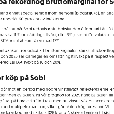
 på rekordhög bruttomarginal för 
bland annat specialiserade inom hemofili (blödarsjuka), en aff
r ungefär 60 procent av intäkterna.
 spår att när Sobi redovisar sitt bokslut den 8 februari i år s
 visa 11 % omsättningstillväxt, eller 9% justerat för valuta och
 EBITA-resultat som ökar med 17%.
ntbanken tror också att bruttomarginalen stärks till rekordh
 och 2025 ser Carnegie en omsättningstillväxt på 9 respektive
erad EBITA-tillväxt på 10 och 20%.
er köp på Sobi
i går mot en period med högre vinsttillväxt reflekteras emelle
rderingen av aktien. På vår prognos för 2025 handlas aktien till 
P/E-tal på bara cirka 11x. I takt med att vinsttillväxten accelerera
t med multipelexpansion, vilket gör aktien högintressant. Vi
derar köp med riktkurs 325 kronor", skriver banken till sist.