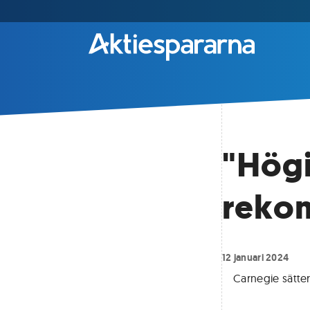
"Högi
reko
12 januari 2024
Carnegie sätte