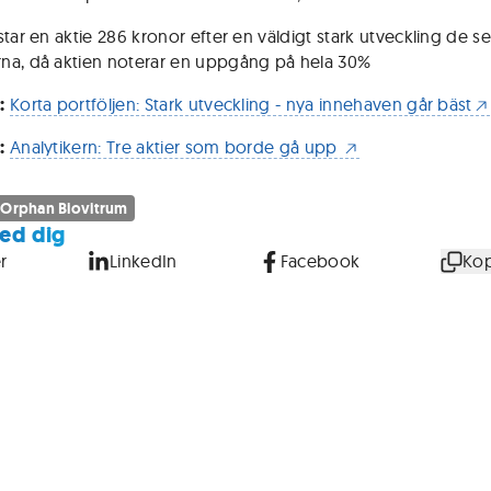
tar en aktie 286 kronor efter en väldigt stark utveckling de se
a, då aktien noterar en uppgång på hela 30%
:
Korta portföljen: Stark utveckling - nya innehaven går bäst
:
Analytikern: Tre aktier som borde gå upp
 Orphan Biovitrum
ed dig
r
LinkedIn
Facebook
Kop