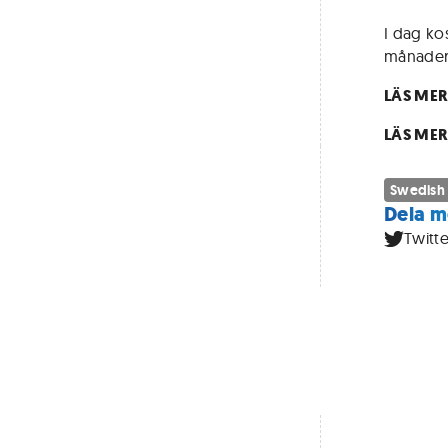
I dag kos
månadern
LÄS MER
LÄS MER
Swedish
Dela m
Twitte