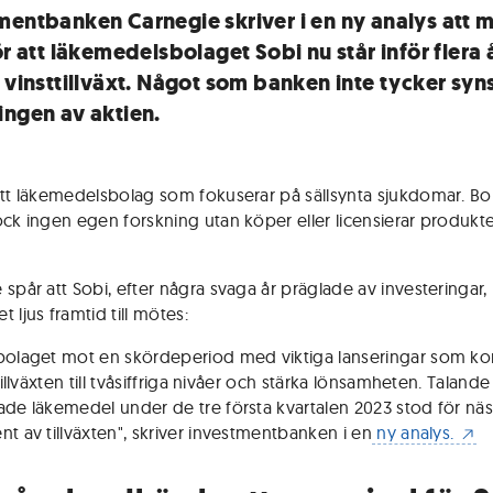
mentbanken Carnegie skriver i en ny analys att 
ör att läkemedelsbolaget Sobi nu står inför flera 
 vinsttillväxt. Något som banken inte tycker syns
ingen av aktien.
ett läkemedelsbolag som fokuserar på sällsynta sjukdomar. Bo
ck ingen egen forskning utan köper eller licensierar produkter 
 spår att Sobi, efter några svaga år präglade av investeringar,
 ljus framtid till mötes:
bolaget mot en skördeperiod med viktiga lanseringar som 
 tillväxten till tvåsiffriga nivåer och stärka lönsamheten. Talande 
ade läkemedel under de tre första kvartalen 2023 stod för nä
nt av tillväxten", skriver investmentbanken i en
ny analys.