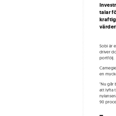
Invest
talar f
kraftig
värder
Sobi är 
driver do
portfölj.
Carnegie
en mycket
"Nu går 
att lyfta
nylanser
90 proce