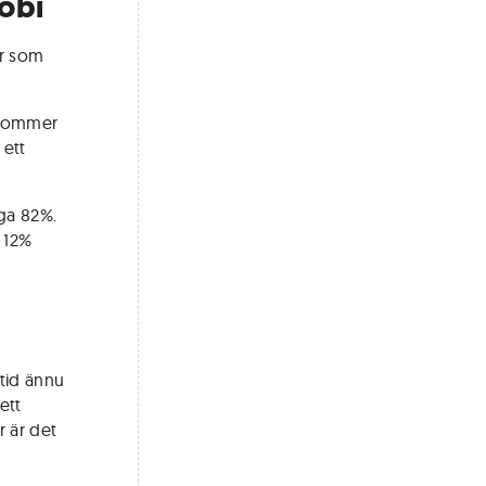
Sobi
är som
å kommer
 ett
öga 82%.
 12%
rtid ännu
ett
r är det