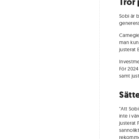
Tror
Sobi är 
generera
Carnegie
man kunna
justerat
Investme
För 2024
samt just
Sätt
"Att Sob
inte i vä
justerat 
sannolik
rekommen