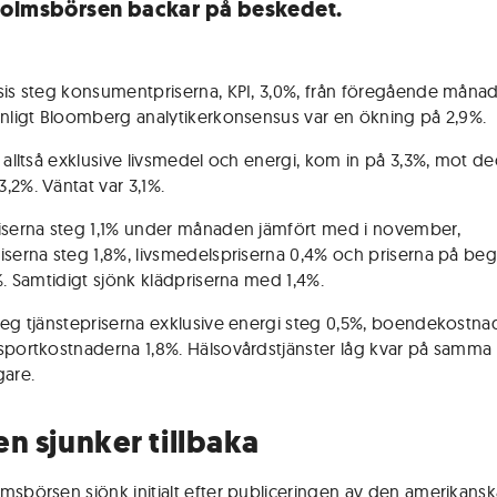
olmsbörsen backar på beskedet.
sis steg konsumentpriserna, KPI, 3,0%, från föregående månad
enligt Bloomberg analytikerkonsensus var en ökning på 2,9%.
, alltså exklusive livsmedel och energi, kom in på 3,3%, mot 
,2%. Väntat var 3,1%.
iserna steg 1,1% under månaden jämfört med i november,
iserna steg 1,8%, livsmedelspriserna 0,4% och priserna på b
2%. Samtidigt sjönk klädpriserna med 1,4%.
teg tjänstepriserna exklusive energi steg 0,5%, boendekostna
sportkostnaderna 1,8%. Hälsovårdstjänster låg kvar på samma 
gare.
en sjunker tillbaka
msbörsen sjönk initialt efter publiceringen av den amerikansk