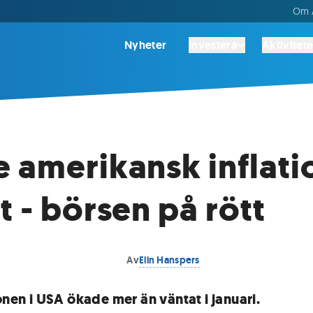
Om A
Nyheter
Investera
Aktivitete
 amerikansk inflati
t - börsen på rött
Av
Elin Hanspers
onen i USA ökade mer än väntat i januari.