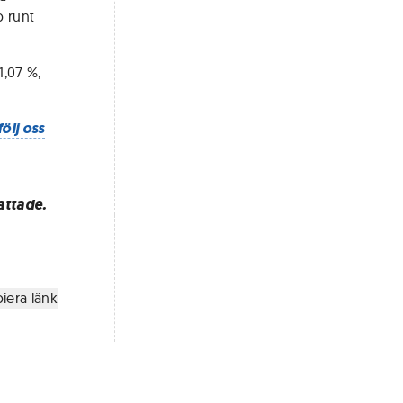
p runt
,07 %,
följ oss
attade.
iera länk