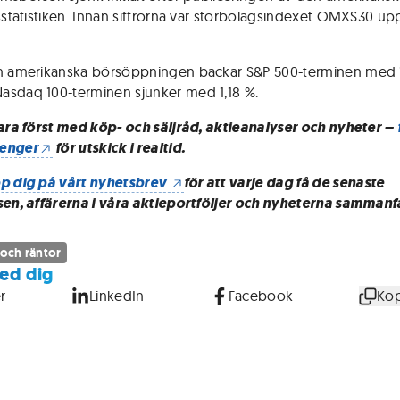
nsstatistiken. Innan siffrorna var storbolagsindexet OMXS30 up
n amerikanska börsöppningen backar S&P 500-terminen med 1
sdaq 100-terminen sjunker med 1,18 %.
vara först med köp- och säljråd, aktieanalyser och nyheter –
enger
för utskick i realtid.
p dig på vårt nyhetsbrev
för att varje dag få de senaste
sen, affärerna i våra aktieportföljer och nyheterna sammanf
 och räntor
ed dig
r
LinkedIn
Facebook
Kop