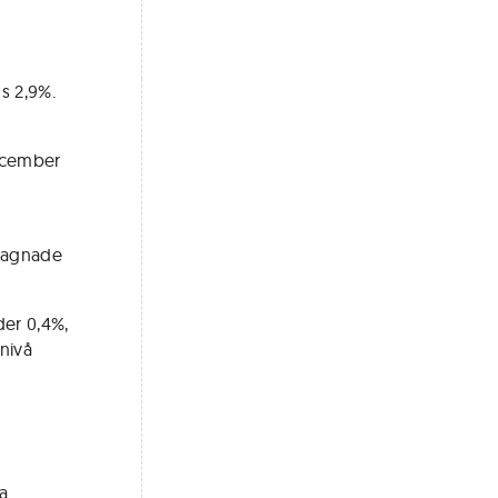
s 2,9%.
december
egagnade
der 0,4%,
nivå
a