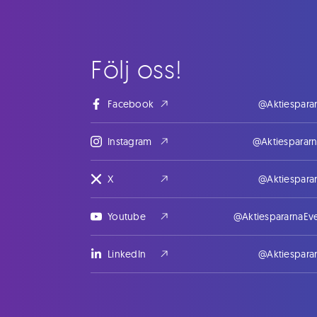
Följ oss!
Facebook
@Aktiespara
Instagram
@Aktiesparar
X
@Aktiespara
Youtube
@AktiespararnaEv
LinkedIn
@Aktiespara