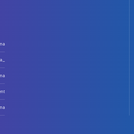
rna
na_
rna
ent
rna