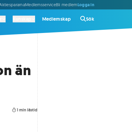
Logga in
ktiespararna
Medlemsservice
Bli medlem
r
Kunskap
Medlemskap
Sök
on än
1
min lästid