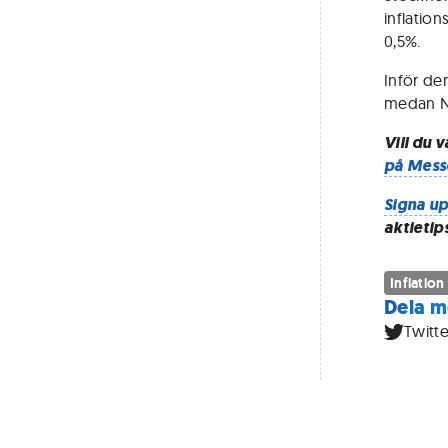
inflatio
0,5%.
Inför de
medan Na
Vill du 
på Mess
Signa up
aktietip
Inflation
Dela m
Twitte