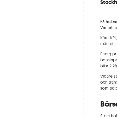
Stockh
På årsba
Väntat, 
Kärn-KPI
månads 3
Energipr
bensinpr
bilar 2,
Vidare s
och tran
som tidi
Börs
Stockhol