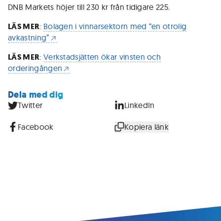
DNB Markets höjer till 230 kr från tidigare 225.
LÄS MER
:
Bolagen i vinnarsektorn med “en otrolig
avkastning”
LÄS MER
:
Verkstadsjätten ökar vinsten och
orderingången
Dela med dig
Twitter
LinkedIn
Facebook
Kopiera länk