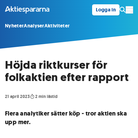
Logga in
Öpp
Nyheter
Analyser
Aktiviteter
Höjda riktkurser för
folkaktien efter rapport
21 april 2023
2
min lästid
Flera analytiker sätter köp - tror aktien ska
upp mer.