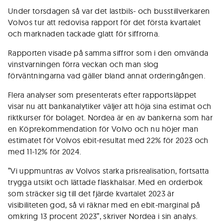
Under torsdagen så var det lastbils- och busstillverkaren
Volvos tur att redovisa rapport för det första kvartalet
och marknaden tackade glatt för siffrorna.
Rapporten visade på samma siffror som i den omvända
vinstvarningen förra veckan och man slog
förväntningarna vad gäller bland annat orderingången.
Flera analyser som presenterats efter rapportsläppet
visar nu att bankanalytiker väljer att höja sina estimat och
riktkurser för bolaget. Nordea är en av bankerna som har
en Köprekommendation för Volvo och nu höjer man
estimatet för Volvos ebit-resultat med 22% för 2023 och
med 11-12% för 2024.
”Vi uppmuntras av Volvos starka prisrealisation, fortsatta
trygga utsikt och lättade flaskhalsar. Med en orderbok
som sträcker sig till det fjärde kvartalet 2023 är
visibiliteten god, så vi räknar med en ebit-marginal på
omkring 13 procent 2023”, skriver Nordea i sin analys.