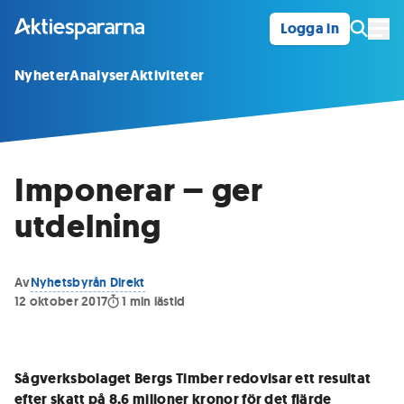
Logga in
Öpp
Nyheter
Analyser
Aktiviteter
Imponerar – ger
utdelning
Av
Nyhetsbyrån Direkt
12 oktober 2017
1
min lästid
Sågverksbolaget Bergs Timber redovisar ett resultat
efter skatt på 8,6 miljoner kronor för det fjärde