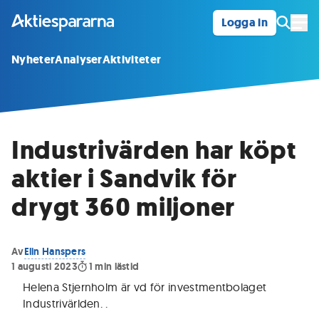
Logga in
Öpp
Nyheter
Analyser
Aktiviteter
Industrivärden har köpt
aktier i Sandvik för
drygt 360 miljoner
Av
Elin Hanspers
1 augusti 2023
1
min lästid
Helena Stjernholm är vd för investmentbolaget
Industrivärlden.
.