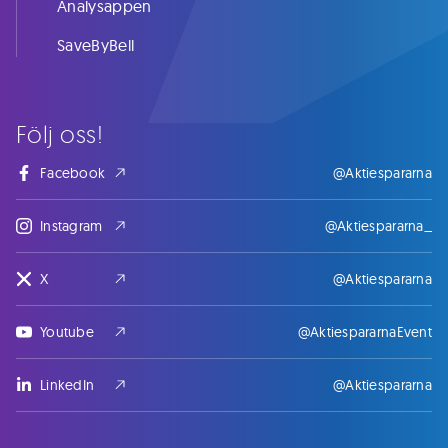
Analysappen
SaveByBell
Följ oss!
Facebook
@Aktiespararna
Instagram
@Aktiespararna_
X
@Aktiespararna
Youtube
@AktiespararnaEvent
LinkedIn
@Aktiespararna