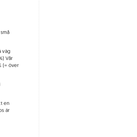
 "små
å väg
%) Vår
% (= över
i
tt en
os är