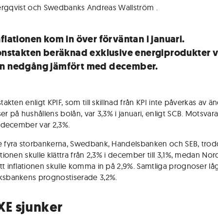
Bergqvist och Swedbanks Andreas Wallström
.
flationen kom in över förväntan i januari.
ionstakten beräknad exklusive energiprodukter v
n nedgång jämfört med december.
stakten enligt KPIF, som till skillnad från KPI inte påverkas av 
ser på hushållens bolån, var 3,3% i januari, enligt SCB. Motsva
ör december var 2,3%.
e fyra storbankerna, Swedbank, Handelsbanken och SEB, trod
ationen skulle klättra från 2,3% i december till 3,1%, medan No
tt inflationen skulle komma in på 2,9%. Samtliga prognoser l
ksbankens prognostiserade 3,2%.
XE sjunker