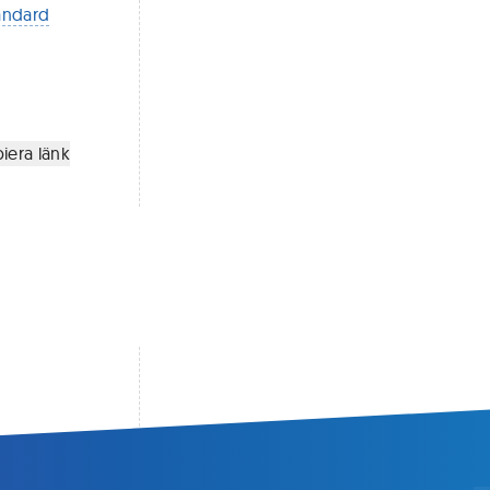
andard
iera länk