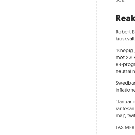
Reak
Robert B
kioskvält
"Knepig j
mot 2% K
RB-progno
neutral n
Swedban
inflation
"Januarii
räntesänk
maj", twi
LÄS MER