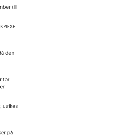
ber till
 KPIFXE
 då den
r för
ven
 utrikes
iker på