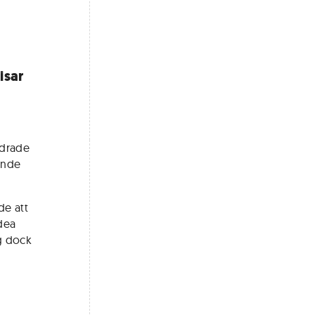
isar
ändrade
rande
de att
rdea
åg dock