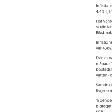
Inflation
4,4% i ja
Här vänt
skulle l
Riksbank
Inflatio
var 4,4%.
Främst v
månadsfö
bostadsr
vatten- 
Samtidig
flygreso
"Boendek
bidraget 
SCB.