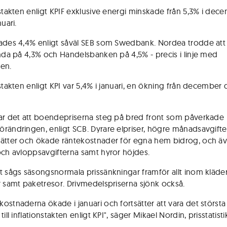
stakten enligt KPIF exklusive energi minskade från 5,3% i decem
nuari.
ades 4,4% enligt såväl SEB som Swedbank. Nordea trodde att
anda på 4,3% och Handelsbanken på 4,5% - precis i linje med
en.
nstakten enligt KPI var 5,4% i januari, en ökning från december
ar det att boendepriserna steg på bred front som påverkade
rändringen, enligt SCB. Dyrare elpriser, högre månadsavgifte
ätter och ökade räntekostnader för egna hem bidrog, och ä
och avloppsavgifterna samt hyror höjdes.
t sågs säsongsnormala prissänkningar framför allt inom kläder,
r samt paketresor. Drivmedelspriserna sjönk också.
ostnaderna ökade i januari och fortsätter att vara det största
till inflationstakten enligt KPI", säger Mikael Nordin, prisstatist