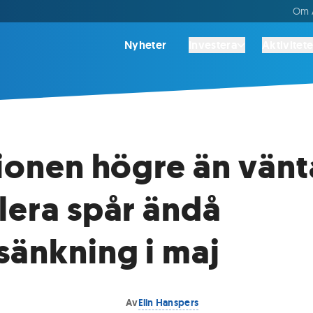
Om A
Nyheter
Investera
Aktivitete
tionen högre än vänt
lera spår ändå
sänkning i maj
Av
Elin Hanspers