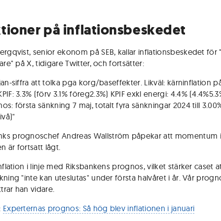
tioner på inflationsbeskedet
ergqvist, senior ekonom på SEB, kallar inflationsbeskedet för
are" på X, tidigare Twitter, och fortsätter:
an-siffra att tolka pga korg/baseffekter. Likväl: kärninflation p
PIF: 3.3% (förv 3.1% föreg2.3%) KPIF exkl energi: 4.4% (4.4%5.3
s: första sänkning 7 maj, totalt fyra sänkningar 2024 till 3.00
ivå)"
ks prognoschef Andreas Wallström påpekar att momentum 
en är fortsatt lågt.
nflation i linje med Riksbankens prognos, vilket stärker caset a
ning "inte kan uteslutas" under första halvåret i år. Vår progn
ttrar han vidare.
:
Experternas prognos: Så hög blev inflationen i januari