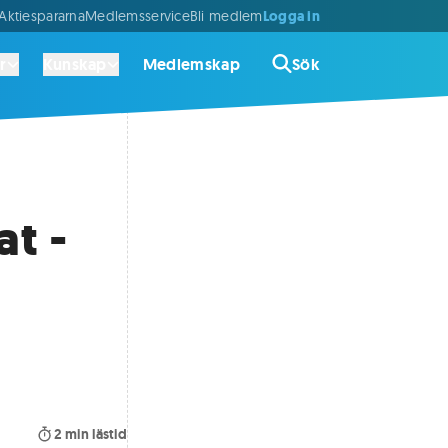
Logga in
ktiespararna
Medlemsservice
Bli medlem
r
Kunskap
Medlemskap
Sök
at -
2
min lästid