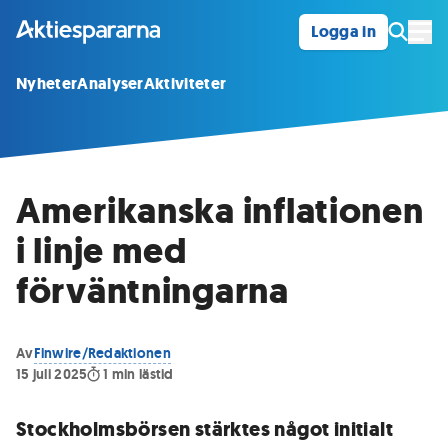
Logga in
Öpp
Nyheter
Analyser
Aktiviteter
Amerikanska inflationen
i linje med
förväntningarna
Av
Finwire/Redaktionen
15 juli 2025
1
min lästid
Stockholmsbörsen stärktes något initialt