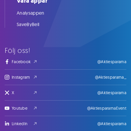
Våra appar
Analysappen
SaveByBell
Följ oss!
Facebook
@Aktiespararna
Instagram
@Aktiespararna_
X
@Aktiespararna
Youtube
@AktiespararnaEvent
LinkedIn
@Aktiespararna