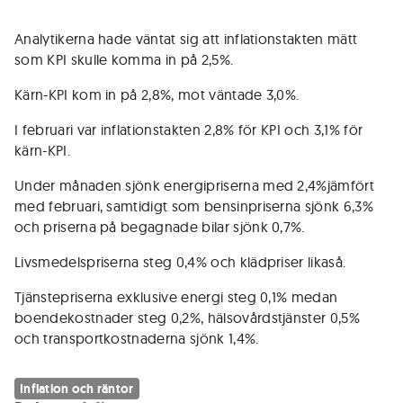
Analytikerna hade väntat sig att inflationstakten mätt
som KPI skulle komma in på 2,5%.
Kärn-KPI kom in på 2,8%, mot väntade 3,0%.
I februari var inflationstakten 2,8% för KPI och 3,1% för
kärn-KPI.
Under månaden sjönk energipriserna med 2,4%jämfört
med februari, samtidigt som bensinpriserna sjönk 6,3%
och priserna på begagnade bilar sjönk 0,7%.
Livsmedelspriserna steg 0,4% och klädpriser likaså.
Tjänstepriserna exklusive energi steg 0,1% medan
boendekostnader steg 0,2%, hälsovårdstjänster 0,5%
och transportkostnaderna sjönk 1,4%.
Inflation och räntor