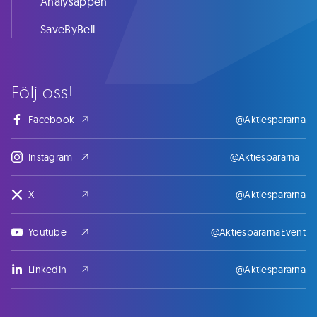
Analysappen
SaveByBell
Följ oss!
Facebook
@Aktiespararna
Instagram
@Aktiespararna_
X
@Aktiespararna
Youtube
@AktiespararnaEvent
LinkedIn
@Aktiespararna