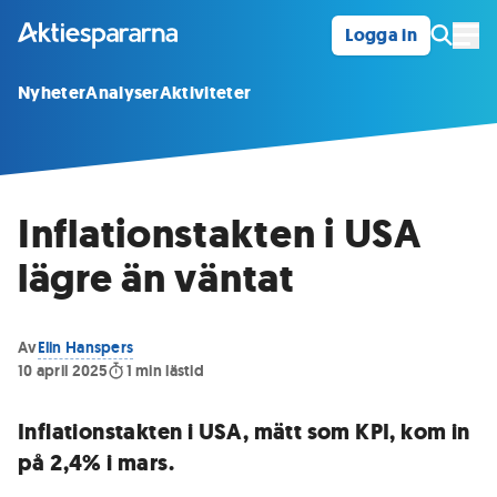
Logga in
Öpp
Nyheter
Analyser
Aktiviteter
Inflationstakten i USA
lägre än väntat
Av
Elin Hanspers
10 april 2025
1
min lästid
Inflationstakten i USA, mätt som KPI, kom in
på 2,4% i mars.