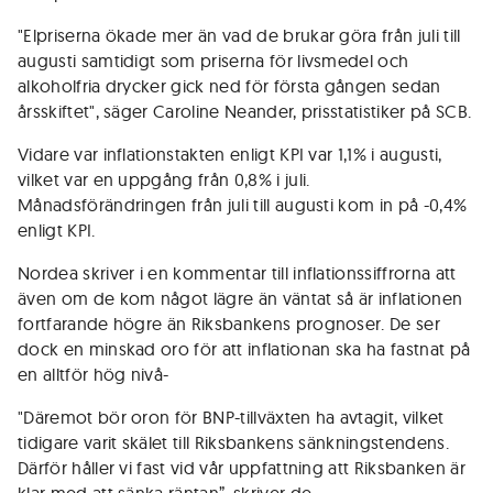
"Elpriserna ökade mer än vad de brukar göra från juli till
augusti samtidigt som priserna för livsmedel och
alkoholfria drycker gick ned för första gången sedan
årsskiftet", säger Caroline Neander, prisstatistiker på SCB.
Vidare var inflationstakten enligt KPI var 1,1% i augusti,
vilket var en uppgång från 0,8% i juli.
Månadsförändringen från juli till augusti kom in på -0,4%
enligt KPI.
Nordea skriver i en kommentar till inflationssiffrorna att
även om de kom något lägre än väntat så är inflationen
fortfarande högre än Riksbankens prognoser. De ser
dock en minskad oro för att inflationan ska ha fastnat på
en alltför hög nivå-
"Däremot bör oron för BNP-tillväxten ha avtagit, vilket
tidigare varit skälet till Riksbankens sänkningstendens.
Därför håller vi fast vid vår uppfattning att Riksbanken är