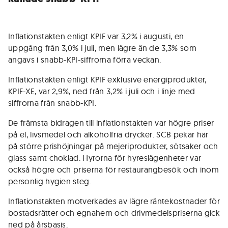
Inflationstakten enligt KPIF var 3,2% i augusti, en
uppgång från 3,0% i juli, men lägre än de 3,3% som
angavs i snabb-KPI-siffrorna förra veckan.
Inflationstakten enligt KPIF exklusive energiprodukter,
KPIF-XE, var 2,9%, ned från 3,2% i juli och i linje med
siffrorna från snabb-KPI.
De främsta bidragen till inflationstakten var högre priser
på el, livsmedel och alkoholfria drycker. SCB pekar här
på större prishöjningar på mejeriprodukter, sötsaker och
glass samt choklad. Hyrorna för hyreslägenheter var
också högre och priserna för restaurangbesök och inom
personlig hygien steg.
Inflationstakten motverkades av lägre räntekostnader för
bostadsrätter och egnahem och drivmedelspriserna gick
ned på årsbasis.