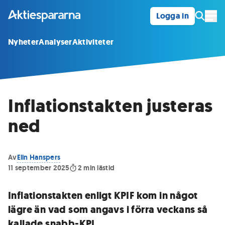
Logga in
Öpp
Nyheter
Analyser
Aktiviteter
Inflationstakten justeras
ned
Av
Elin Hanspers
11 september 2025
2
min lästid
Inflationstakten enligt KPIF kom in något
lägre än vad som angavs i förra veckans så
kallade snabb-KPI.