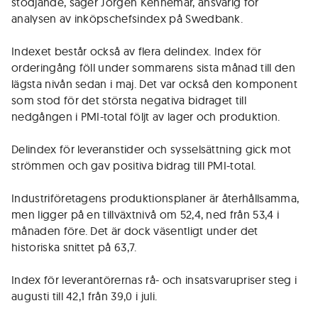
stödjande, säger Jörgen Kennemar, ansvarig för
analysen av inköpschefsindex på Swedbank.
Indexet består också av flera delindex. Index för
orderingång föll under sommarens sista månad till den
lägsta nivån sedan i maj. Det var också den komponent
som stod för det största negativa bidraget till
nedgången i PMI-total följt av lager och produktion.
Delindex för leveranstider och sysselsättning gick mot
strömmen och gav positiva bidrag till PMI-total.
Industriföretagens produktionsplaner är återhållsamma,
men ligger på en tillväxtnivå om 52,4, ned från 53,4 i
månaden före. Det är dock väsentligt under det
historiska snittet på 63,7.
Index för leverantörernas rå- och insatsvarupriser steg i
augusti till 42,1 från 39,0 i juli.