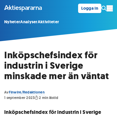
Logga in
Öpp
Nyheter
Analyser
Aktiviteter
Inköpschefsindex för
industrin i Sverige
minskade mer än väntat
Av
Finwire/Redaktionen
1 september 2023
2
min lästid
Inköpschefsindex för industrin i Sverige