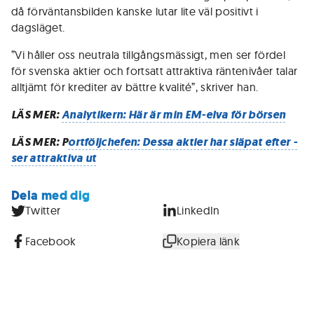
då förväntansbilden kanske lutar lite väl positivt i
dagsläget.
”Vi håller oss neutrala tillgångsmässigt, men ser fördel
för svenska aktier och fortsatt attraktiva räntenivåer talar
alltjämt för krediter av bättre kvalité”, skriver han.
LÄS MER:
Analytikern: Här är min EM-elva för börsen
LÄS MER: P
ortföljchefen: Dessa aktier har släpat efter -
ser attraktiva ut
Dela med dig
Twitter
LinkedIn
Facebook
Kopiera länk