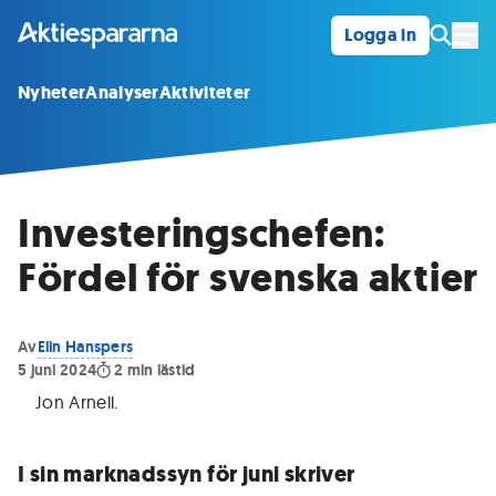
Logga in
Öpp
Nyheter
Analyser
Aktiviteter
Investeringschefen:
Fördel för svenska aktier
Av
Elin Hanspers
5 juni 2024
2
min lästid
Jon Arnell
.
I sin marknadssyn för juni skriver