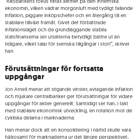
”Riksbankens fokus riktas alltmer på den inhemska
ekonomin, vilken vädrar morgonluft med tydligt fallande
inflation, piggare inköpschefer och en återgång till en
stabilare tillväxt framåt. Givet det förbättrade
inflationsläget och de grundläggande stabila
statsfinanserna ser utsikterna betydligt bättre ut än
tidigare, vilket talar för svenska tillgångar i stort”, skriver
han.
Förutsättningar för fortsatta
uppgångar
Jon Arnell menar att stigande vinster, avtagande inflation
och mjukare centralbanker ger förutsättningar för vidare
uppgångar för aktier generellt. Samtidigt ser han, i takt
med stabilare ekonomisk utveckling, en rotation mot de
cykliska delarna i marknaderna.
Han menar dock att en konsolidering i närtid skulle vara
hälsosamt för marknaderna ur det längre perspektivet,