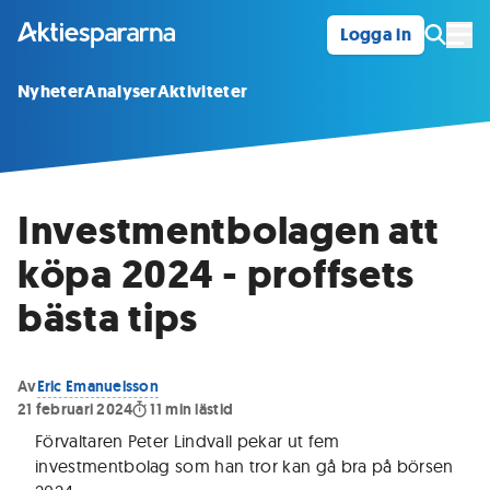
Logga in
Öpp
Nyheter
Analyser
Aktiviteter
Investmentbolagen att
köpa 2024 - proffsets
bästa tips
Av
Eric Emanuelsson
21 februari 2024
11
min lästid
Förvaltaren Peter Lindvall pekar ut fem
investmentbolag som han tror kan gå bra på börsen