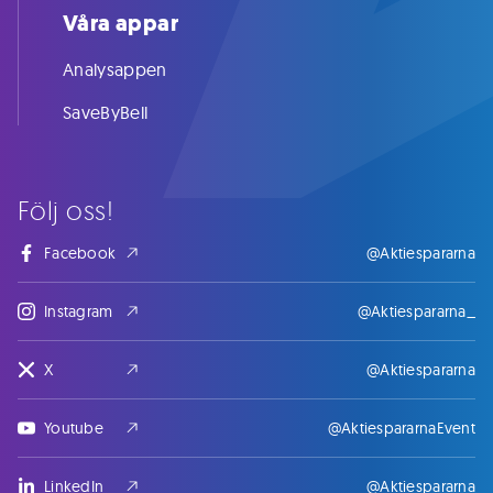
Våra appar
Analysappen
SaveByBell
Följ oss!
Facebook
@Aktiespararna
Instagram
@Aktiespararna_
X
@Aktiespararna
Youtube
@AktiespararnaEvent
LinkedIn
@Aktiespararna