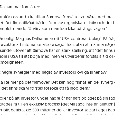
alhammar fortsätter:
ramför oss att bidra till att Sarnova fortsätter att växa med bra
. Det finns tillväxt både i form av organiska initiativ och det f
ompletterande förvärv som man kan kika på längs vägen."
är enligt Magnus Dalhammar ett "USA-centrerat bolag". På fr
s avsikter att internationalisera säger han, utan att nämna någ
andel utöver att Sarnova har en stark ställning, att "det finns
göra i USA till att börja med, men vi utvärderar förstås alltid oli
xtmöjligheter".
t några synergier med några av Investors övriga innehav?
ika lite mer på det framöver. Det kan nog finnas en del synergi
det finns ska vi förstås försöka att få ihop dem."
öljer på att Investor under några år har haft bolaget på sin ra
 lyckades få till en exklusiv process (det vill säga inte en auktion)
 blir, beaktat de 500 miljoner dollar Investor satsar i eget kapi