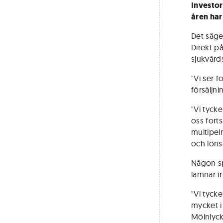
Investor
åren har
Det säge
Direkt p
sjukvårds
"Vi ser f
försäljni
"Vi tyck
oss fort
multipeln
och löns
Någon sp
lämnar ir
"Vi tycke
mycket i
Mölnlycke