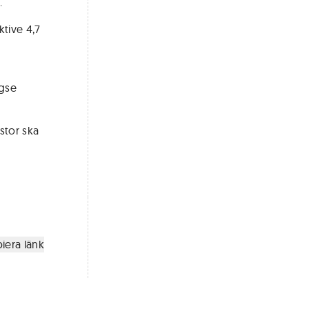
.
ktive 4,7
ngse
stor ska
iera länk