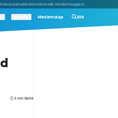
Logga in
ktiespararna
Medlemsservice
Bli medlem
r
Kunskap
Medlemskap
Sök
od
3
min lästid