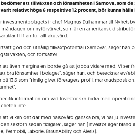
 bedömer att tillväxten och lönsamheten i Sarnova, som de
 varit relativt höga 6 respektive 12 procent, bör kunna hålla i
r investmentbolagets ir-chef Magnus Dalhammar till Nyhetsb
å måndagen om nyförvärvet, som är en amerikansk distributör
artiklar till framför allt akutvård.
ortsatt god och uthållig tillväxtpotential i Sarnova", säger han 
ngstillväxten, och fortsätter:
er att även marginalen borde gå att jobba vidare med. Vi ser f
satt bra lönsamhet i bolaget", säger han, och betecknar ev/ebi
 på 13,6 som "rimlig givet företagets profil, marknadsposition, 
amhet".
ecifik information om vad Investor ska bidra med operatione
-chefen inte.
r att vi kan det där med hälsovård ganska bra; vi har ju investe
 den sektorn sedan tidigare", säger han (Investor äger bland 
, Permobil, Laborie, BraunAbility och Aleris).