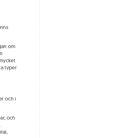
inns
ågan om
on
 mycket
ka typer
er och i
dar, och
.
tal,