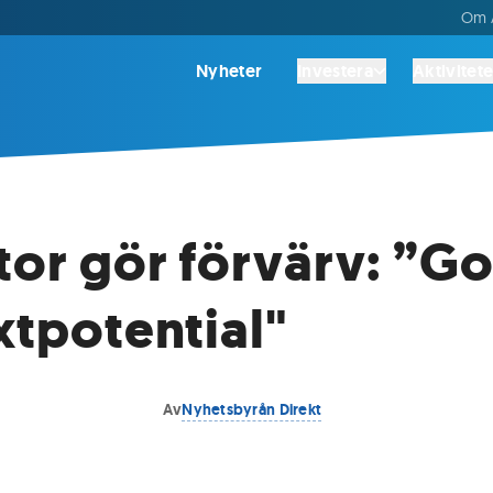
Om A
Nyheter
Investera
Aktivitete
tor gör förvärv: ”G
äxtpotential"
Av
Nyhetsbyrån Direkt