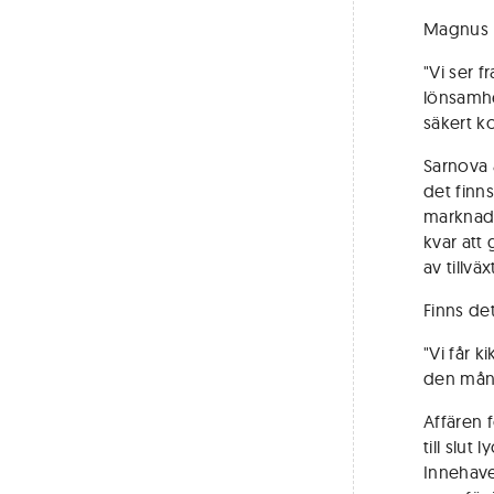
Magnus D
"Vi ser f
lönsamhet
säkert k
Sarnova 
det finn
marknads
kvar att 
av tillvä
Finns de
"Vi får k
den mån 
Affären f
till slut
Innehavet