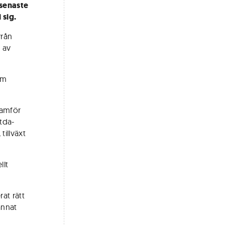
 senaste
 sig.
yrån
 av
om
ramför
tda-
tillväxt
llt
rat rätt
annat