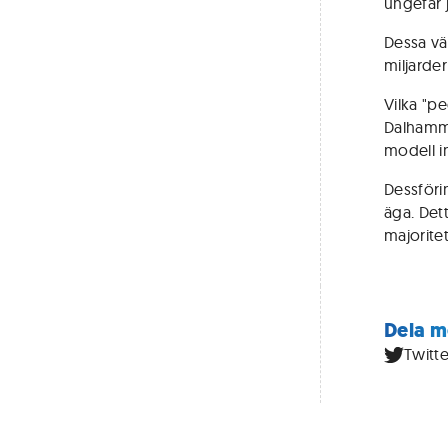
ungefär 
Dessa vär
miljarde
Vilka "p
Dalhamma
modell i
Dessföri
äga. Det
majoritet
Dela m
Twitte