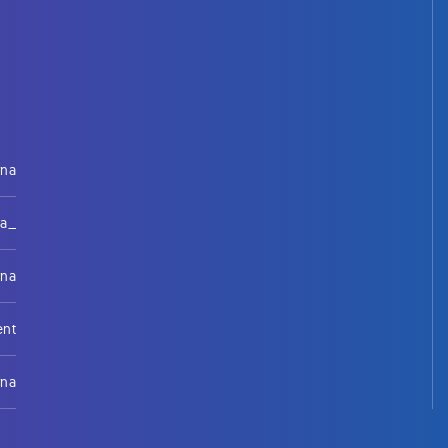
rna
na_
rna
ent
rna