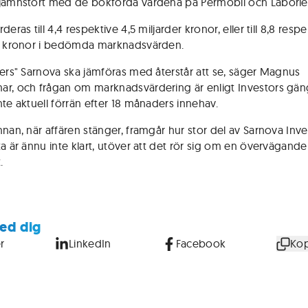
jämnstort med de bokförda värdena på Permobil och Laborie
deras till 4,4 respektive 4,5 miljarder kronor, eller till 8,8 respe
r kronor i bedömda marknadsvärden.
eers" Sarnova ska jämföras med återstår att se, säger Magnus
r, och frågan om marknadsvärdering är enligt Investors gä
nte aktuell förrän efter 18 månaders innehav.
nnan, när affären stänger, framgår hur stor del av Sarnova Inve
ta är ännu inte klart, utöver att det rör sig om en övervägande
.
ed dig
r
LinkedIn
Facebook
Kop