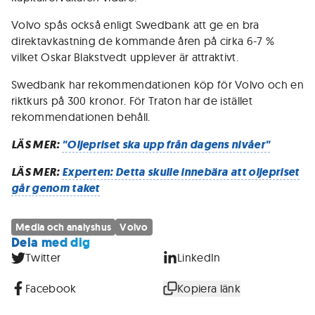
Volvo spås också enligt Swedbank att ge en bra
direktavkastning de kommande åren på cirka 6-7 %
vilket Oskar Blakstvedt upplever är attraktivt.
Swedbank har rekommendationen köp för Volvo och en
riktkurs på 300 kronor. För Traton har de istället
rekommendationen behåll.
LÄS MER:
"Oljepriset ska upp från dagens nivåer"
LÄS MER:
Experten: Detta skulle innebära att oljepriset
går genom taket
Media och analyshus
Volvo
Dela med dig
Twitter
LinkedIn
Facebook
Kopiera länk