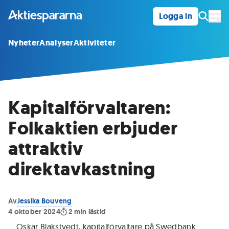
Logga in
Öpp
Nyheter
Analyser
Aktiviteter
Kapitalförvaltaren:
Folkaktien erbjuder
attraktiv
direktavkastning
Av
Jessika Bouveng
4 oktober 2024
2
min lästid
Oskar Blakstvedt, kapitalförvaltare på Swedbank
.