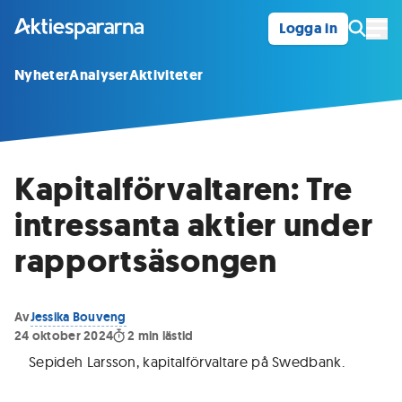
Logga in
Öpp
Nyheter
Analyser
Aktiviteter
Kapitalförvaltaren: Tre
intressanta aktier under
rapportsäsongen
Av
Jessika Bouveng
24 oktober 2024
2
min lästid
Sepideh Larsson, kapitalförvaltare på Swedbank
.