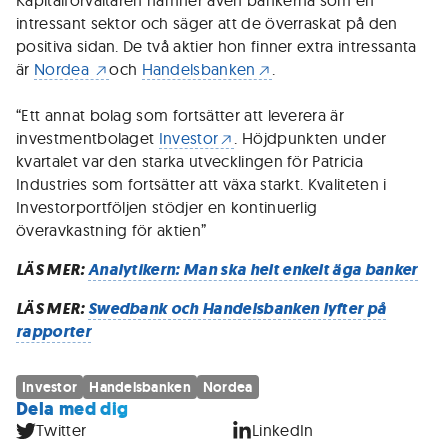
Kapitalförvaltaren nämner även bankerna som en
intressant sektor och säger att de överraskat på den
positiva sidan. De två aktier hon finner extra intressanta
är
Nordea
och
Handelsbanken
.
“Ett annat bolag som fortsätter att leverera är
investmentbolaget
Investor
. Höjdpunkten under
kvartalet var den starka utvecklingen för Patricia
Industries som fortsätter att växa starkt. Kvaliteten i
Investorportföljen stödjer en kontinuerlig
överavkastning för aktien”
LÄS MER:
Analytikern: Man ska helt enkelt äga banker
LÄS MER:
Swedbank och Handelsbanken lyfter på
rapporter
Investor
Handelsbanken
Nordea
Dela med dig
Twitter
LinkedIn