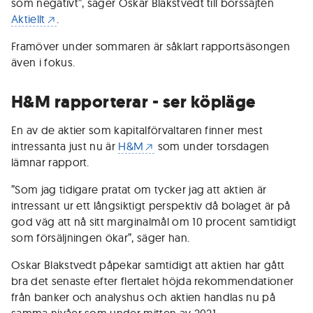
som negativt”, säger Oskar Blakstvedt till börssajten
Aktiellt
.
Framöver under sommaren är såklart rapportsäsongen
även i fokus.
H&M rapporterar - ser köpläge
En av de aktier som kapitalförvaltaren finner mest
intressanta just nu är
H&M
som under torsdagen
lämnar rapport.
”Som jag tidigare pratat om tycker jag att aktien är
intressant ur ett långsiktigt perspektiv då bolaget är på
god väg att nå sitt marginalmål om 10 procent samtidigt
som försäljningen ökar”, säger han.
Oskar Blakstvedt påpekar samtidigt att aktien har gått
bra det senaste efter flertalet höjda rekommendationer
från banker och analyshus och aktien handlas nu på