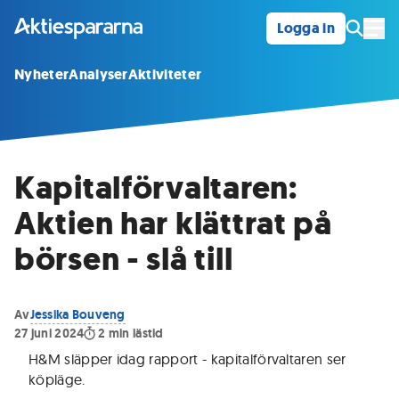
Logga in
Öpp
Nyheter
Analyser
Aktiviteter
Kapitalförvaltaren:
Aktien har klättrat på
börsen - slå till
Av
Jessika Bouveng
27 juni 2024
2
min lästid
H&M släpper idag rapport - kapitalförvaltaren ser
köpläge.