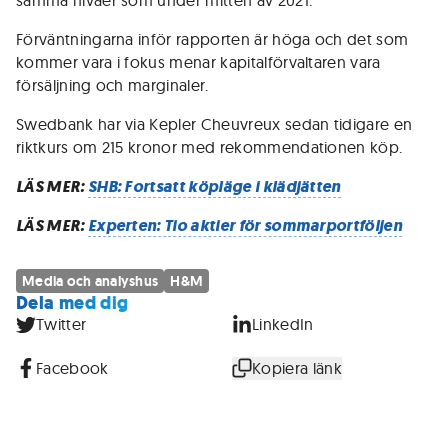
samma nivåer som under mitten av 2021.
Förväntningarna inför rapporten är höga och det som
kommer vara i fokus menar kapitalförvaltaren vara
försäljning och marginaler.
Swedbank har via Kepler Cheuvreux sedan tidigare en
riktkurs om 215 kronor med rekommendationen köp.
LÄS MER:
SHB: Fortsatt köpläge i klädjätten
LÄS MER:
Experten: Tio aktier för sommarportföljen
Media och analyshus
H&M
Dela med dig
Twitter
LinkedIn
Facebook
Kopiera länk