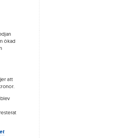
edjan
en ökad
n
er att
kronor.
 blev
resterat
et