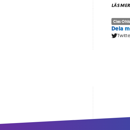
LÄS MER
Clas Ohl
Dela m
Twitte