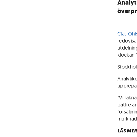
Analyt
överpr
Clas Ohl
redovisa
utdelnin
klockan 
Stockhol
Analytik
upprepa 
”Vi räkna
bättre ä
försäljni
marknaden
LÄS MER