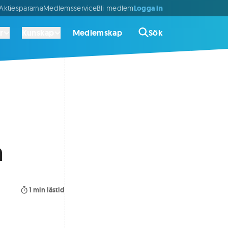
Logga in
ktiespararna
Medlemsservice
Bli medlem
r
Kunskap
Medlemskap
Sök
n
1
min lästid