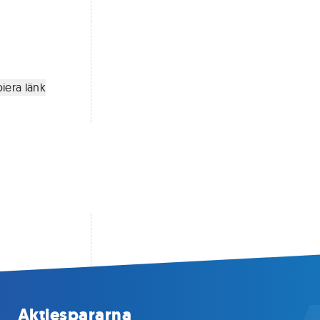
iera länk
Aktiespararna