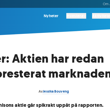
Om A
Nyheter
Investera
Aktivitete
r: Aktien har redan
resterat marknade
Av
Jessika Bouveng
hlsons aktie går spikrakt uppåt på rapporten.