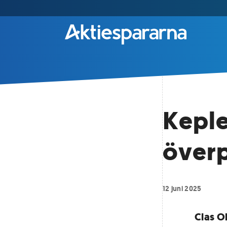
Keple
överp
12 juni 2025
Clas O