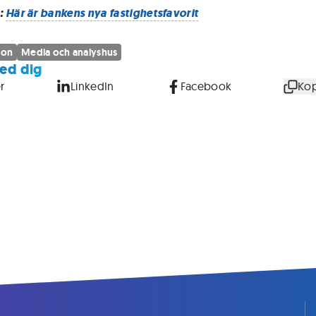
:
Här är bankens nya fastighetsfavorit
son
Media och analyshus
ed dig
r
LinkedIn
Facebook
Kop