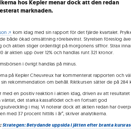
ikerna hos Kepler menar dock att den redan
esterat marknaden.
son
kom idag med sin rapport för det fjärde kvartalet. Prylk
de både ökad omsättning rörelsevinst. Styrelsen föreslog äv
g och aktien stiger ordentligt på morgonens siffror. Strax inna
10 är aktien upp över 12% och handlas runt 321 kronor.
msbörsen i övrigt handlas på minus.
erna på Kepler Cheuvreux har kommenterat rapporten och välj
sin rekommendation om behåll. Riktkursen sätter de på 284 
r med en positiv reaktion i aktien idag, driven av att resultatet
n väntat, det starka kassaflödet och en fortsatt god
ngsutveckling i maj. Vi noterar dock att aktien redan har överp
 med 37 procent hittills i år”, skriver analytikerna.
:
Strategen: Betydande uppsida i jätten efter branta kursras