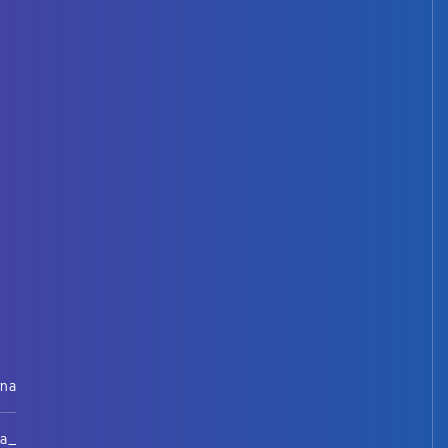
rna
na_