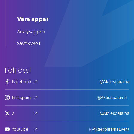
Våra appar
Analysappen
SaveByBell
Följ oss!
Facebook
@Aktiespararna
Instagram
@Aktiespararna_
X
@Aktiespararna
Youtube
@AktiespararnaEvent