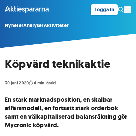
Logga in
Öpp
Nyheter
Analyser
Aktiviteter
Köpvärd teknikaktie
30 juni 2020
4
min lästid
En stark marknadsposition, en skalbar
affärsmodell, en fortsatt stark orderbok
samt en välkapitaliserad balansräkning gör
Mycronic köpvärd.