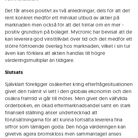
Det får anses positivt av två anledningar; dels för att det
rent konkret medför ett minskat utbud av aktier på
marknaden men också för att det hintar om en mer ­
positiv grundsyn på bolaget. Mycronic har bevisat att de
kan leverera god vinsttillväxt över tid och det medför ett
större förtroende överlag hos marknaden, vilket i sin tur
även kan förklara att aktien handlas till högre
värderingsmultiplar än tidigare.
Slutsats
Självklart föreligger osäkerhet kring efterfrågesituationen
givet den tvärnit vi sett i den globala ekonomin och den
osäkra framtid vi går till mötes. Men givet den välfyllda
orderboken, en ökad eftermarknadsandel samt en stark
finansiell ställning anser undertecknad att
förutsättningarna för att kunna fortsätta leverera fina
siffror som tämligen goda. Den höga värderingen kan
givetvis agera bromskloss men sammantaget anses