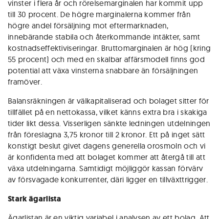
vinster i flera år och rörelsemarginalen har kommit upp
till 30 procent. De högre marginalerna kommer från
högre andel försäljning mot eftermarknaden,
innebärande stabila och återkommande intäkter, samt
kostnads­effektiviseringar. Bruttomarginalen är hög (kring
55 procent) och med en skalbar affärsmodell finns god
potential att växa vinsterna snabbare än försäljningen
fram­över.
Balansräkningen är välkapitaliserad och bolaget sitter för
tillfället på en nettokassa, vilket känns extra bra i skakiga
tider likt dessa. Visser­ligen sänkte ledningen utdelningen
från föreslagna 3,75 kronor till 2 kronor. Ett på inget sätt
konstigt beslut givet dagens generella orosmoln och vi
är konfidenta med att bolaget kommer att återgå till att
växa utdelningarna. Samtidigt möjliggör kassan förvärv
av försvagade konkurrenter, däri ligger en tillväxttrigger.
Stark ägarlista
Ägarlistan är en viktig variabel i analysen av ett bolag. Att