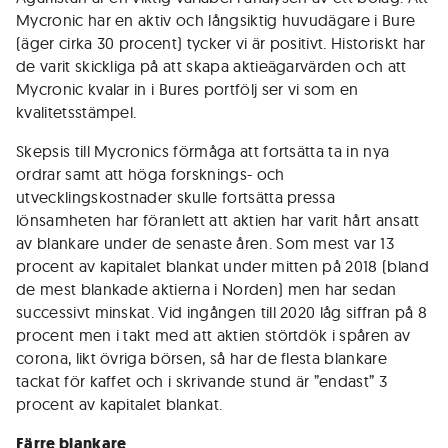
Mycronic har en aktiv och långsiktig huvudägare i Bure
(äger cirka 30 procent) tycker vi är positivt. Historiskt har
de varit skickliga på att skapa aktieägarvärden och att
Mycronic kvalar in i Bures portfölj ser vi som en
kvalitetsstämpel.
Skepsis till Mycronics förmåga att fortsätta ta in nya
ordrar samt att höga forsknings- och
utvecklingskostnader skulle fortsätta pressa
lönsamheten har föranlett att aktien har varit hårt ansatt
av blankare under de senaste åren. Som mest var 13
procent av kapitalet blankat under mitten på 2018 (bland
de mest blankade aktierna i Norden) men har sedan
successivt minskat. Vid ingången till 2020 låg siffran på 8
procent men i takt med att aktien störtdök i spåren av
corona, likt övriga börsen, så har de flesta blankare
tackat för kaffet och i skrivande stund är ”endast” 3
procent av kapitalet blankat.
Färre blankare