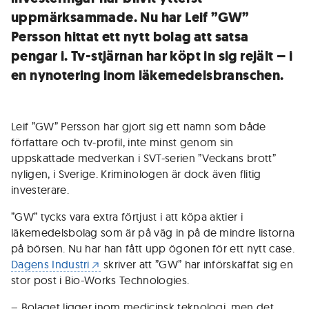
uppmärksammade. Nu har Leif ”GW”
Persson hittat ett nytt bolag att satsa
pengar i. Tv-stjärnan har köpt in sig rejält – i
en nynotering inom läkemedelsbranschen.
Leif ”GW” Persson har gjort sig ett namn som både
författare och tv-profil, inte minst genom sin
uppskattade medverkan i SVT-serien ”Veckans brott”
nyligen, i Sverige. Kriminologen är dock även flitig
investerare.
”GW” tycks vara extra förtjust i att köpa aktier i
läkemedelsbolag som är på väg in på de mindre listorna
på börsen. Nu har han fått upp ögonen för ett nytt case.
Dagens Industri
skriver att ”GW” har införskaffat sig en
stor post i Bio-Works Technologies.
– Bolaget ligger inom medicinsk teknologi, men det