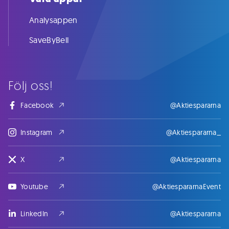
Analysappen
SaveByBell
Följ oss!
Facebook
@Aktiespararna
Instagram
@Aktiespararna_
X
@Aktiespararna
Youtube
@AktiespararnaEvent
LinkedIn
@Aktiespararna