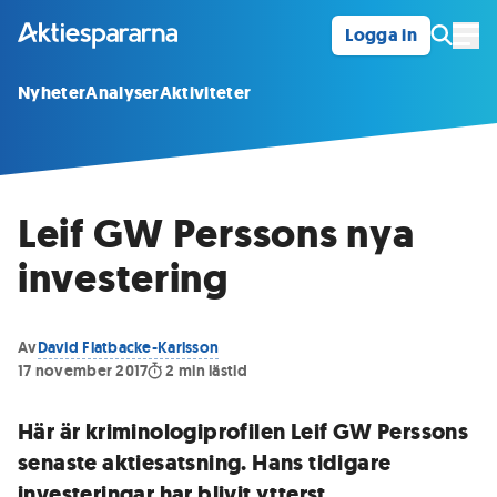
Logga in
Öpp
Nyheter
Analyser
Aktiviteter
Leif GW Perssons nya
investering
Av
David Flatbacke-Karlsson
17 november 2017
2
min lästid
Här är kriminologiprofilen Leif GW Perssons
senaste aktiesatsning. Hans tidigare
investeringar har blivit ytterst