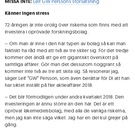
MISSA INTE:
Leif GW Perssons storsatsning
Känner ingen stress
72-åringen är inte orolig över riskerna som finns med att
investera i oprövade forskningsbolag.
– Om man är inne i den här typen av bolag så kan man
faktiskt ha råd med att två av tre skiter sig. För det tredje
kommer det ändå att ge ett gigantiskt överskott på
samtliga affärer. Gör man det dessutom noggrant så
kommer inte två av tre att skita sig. Så resonerar jag,
säger Leif ”GW” Persson, som även berättar för DI att han
har siktet inställt på fler aktieaffärer 2018.
– Det blir förmodligen under andra kvartalet 2018. Den
investeringen är ännu större än den här. Det är ett
oprövat läkemedelsbolag, med alla de vanliga riskerna,
men jag kan inte säga vilket. Jag har en del kul grejer på
gång.