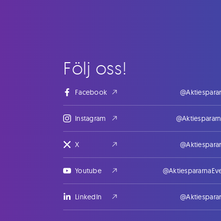
Följ oss!
Facebook
@Aktiespara
Instagram
@Aktiesparar
X
@Aktiespara
Youtube
@AktiespararnaEv
LinkedIn
@Aktiespara