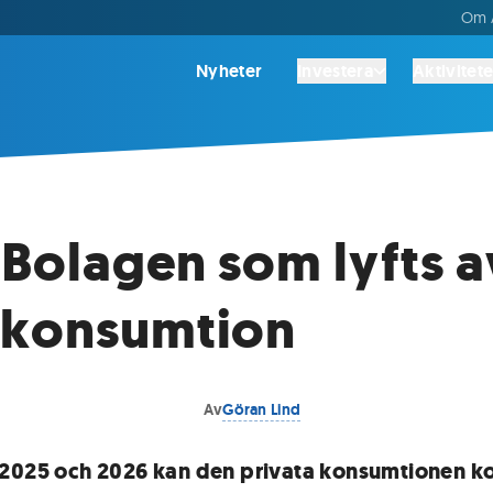
Om A
Nyheter
Investera
Aktivitete
: Bolagen som lyfts a
 konsumtion
Av
Göran Lind
2025 och 2026 kan den privata konsumtionen k