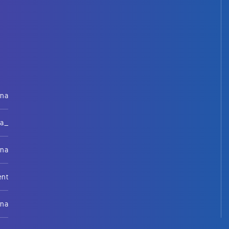
rna
na_
rna
ent
rna