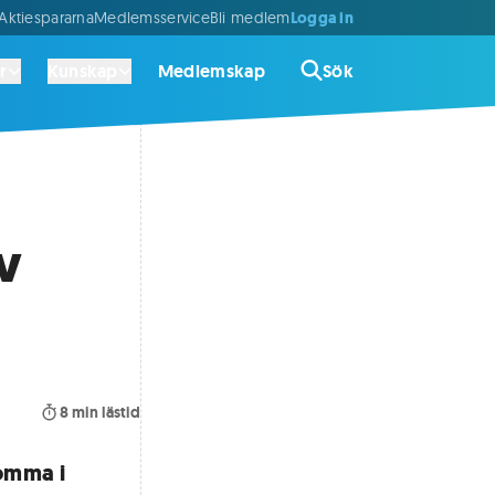
Logga in
ktiespararna
Medlemsservice
Bli medlem
r
Kunskap
Medlemskap
Sök
v
8
min lästid
omma i