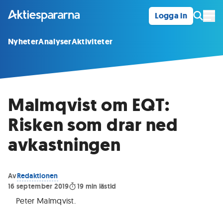
Logga in
Öpp
Nyheter
Analyser
Aktiviteter
Malmqvist om EQT:
Risken som drar ned
avkastningen
Av
Redaktionen
16 september 2019
19
min lästid
Peter Malmqvist
.