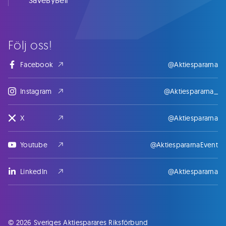
SaveByBell
Följ oss!
Facebook
@Aktiespararna
Instagram
@Aktiespararna_
X
@Aktiespararna
Youtube
@AktiespararnaEvent
LinkedIn
@Aktiespararna
© 2026 Sveriges Aktiesparares Riksförbund