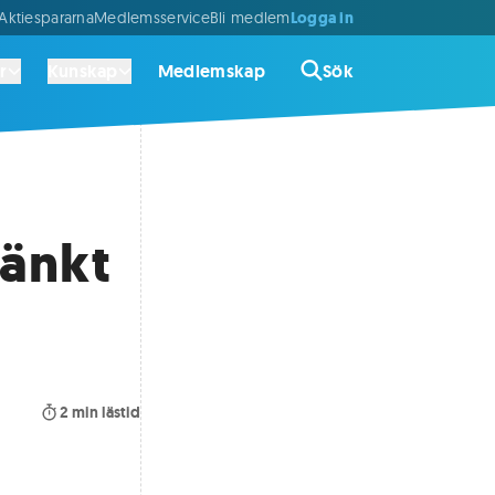
Logga in
ktiespararna
Medlemsservice
Bli medlem
r
Kunskap
Medlemskap
Sök
sänkt
2
min lästid