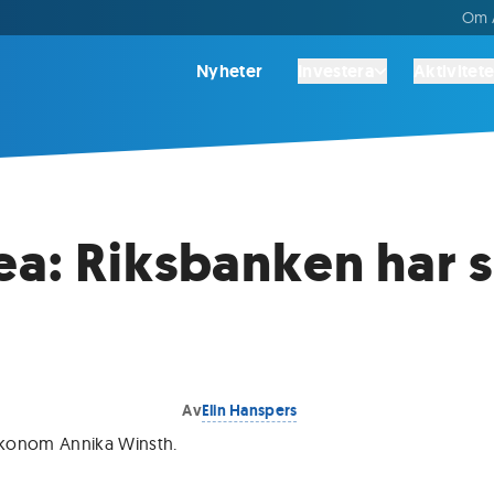
Om A
Nyheter
Investera
Aktivitete
a: Riksbanken har 
Av
Elin Hanspers
konom Annika Winsth
.