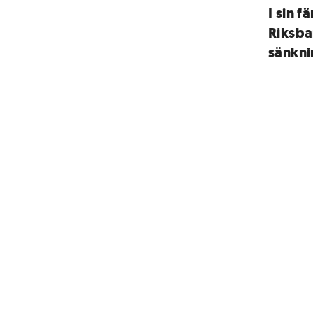
I sin 
Riksba
sänkni