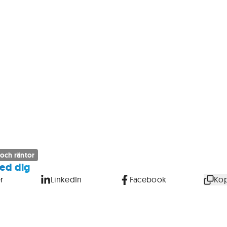
 och räntor
ed dig
r
LinkedIn
Facebook
Kop