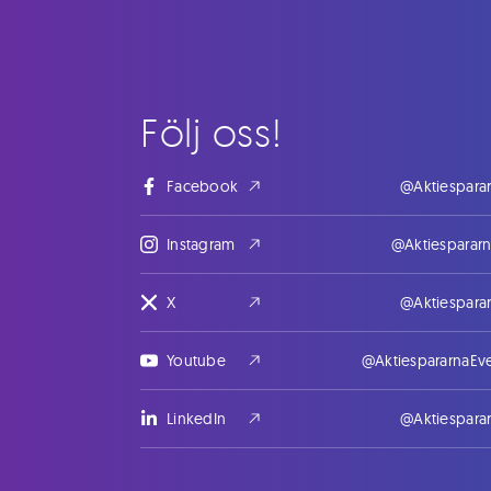
Följ oss!
Facebook
@Aktiespara
Instagram
@Aktiesparar
X
@Aktiespara
Youtube
@AktiespararnaEv
LinkedIn
@Aktiespara