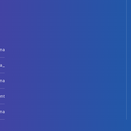
rna
na_
rna
ent
rna