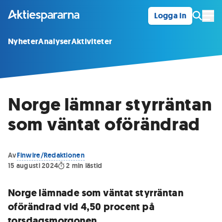
Logga in
Öpp
Nyheter
Analyser
Aktiviteter
Norge lämnar styrräntan
som väntat oförändrad
Av
Finwire/Redaktionen
15 augusti 2024
2
min lästid
Norge lämnade som väntat styrräntan
oförändrad vid 4,50 procent på
torsdagsmorgonen.