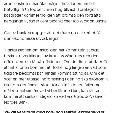
arbetslösheten har ökat något. Inflationen har fallit
betydligt från toppen, men hög tillväxt i företagens
kostnader kommer troligen att bromsa den fortsatta
nedgången", säger centralbankschef Ida Wolden Bache.
Centralbanken uppger att det råder en osäkerhet för
den ekonomiska utvecklingen.
"I diskussionen om riskbilden har kommittén särskilt
beaktat utvecklingen av kronans växelkurs och den
effekt den kan få på inflationen. Om det finns utsikter för
att inflationen kommer att förbli hög längre än vad som
tidigare bedömts kan räntan komma att höjas. Om det
sker en mer uttalad inbromsning i den norska ekonomin,
eller om det finns utsikter för att inflationen faller mot
målet snabbare än vad vi bedömde i juni, kan räntan
komma att sänkas tidigare än vad vi då trodde", skriver
Norges Bank.
Vill du vara först med köp- och säljråd, aktieanalyser