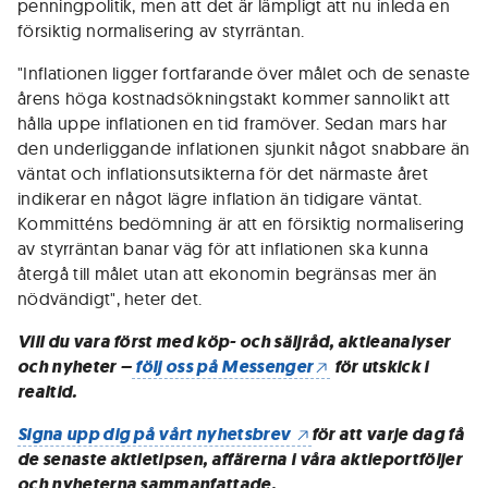
penningpolitik, men att det är lämpligt att nu inleda en
försiktig normalisering av styrräntan.
"Inflationen ligger fortfarande över målet och de senaste
årens höga kostnadsökningstakt kommer sannolikt att
hålla uppe inflationen en tid framöver. Sedan mars har
den underliggande inflationen sjunkit något snabbare än
väntat och inflationsutsikterna för det närmaste året
indikerar en något lägre inflation än tidigare väntat.
Kommitténs bedömning är att en försiktig normalisering
av styrräntan banar väg för att inflationen ska kunna
återgå till målet utan att ekonomin begränsas mer än
nödvändigt", heter det.
Vill du vara först med köp- och säljråd, aktieanalyser
och nyheter –
följ oss på Messenger
för utskick i
realtid.
Signa upp dig på vårt nyhetsbrev
för att varje dag få
de senaste aktietipsen, affärerna i våra aktieportföljer
och nyheterna sammanfattade.