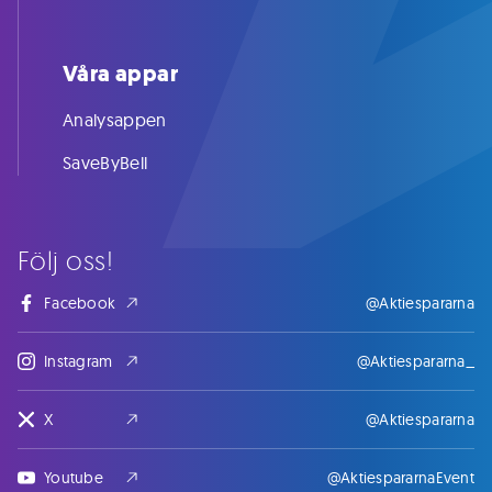
Våra appar
Analysappen
SaveByBell
Följ oss!
Facebook
@Aktiespararna
Instagram
@Aktiespararna_
X
@Aktiespararna
Youtube
@AktiespararnaEvent