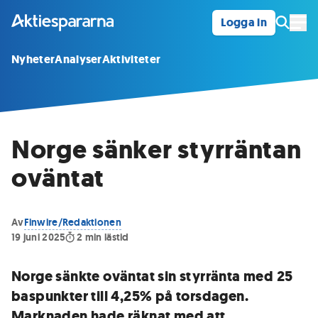
Logga in
Öpp
Nyheter
Analyser
Aktiviteter
Norge sänker styrräntan
oväntat
Av
Finwire/Redaktionen
19 juni 2025
2
min lästid
Norge sänkte oväntat sin styrränta med 25
baspunkter till 4,25% på torsdagen.
Marknaden hade räknat med att