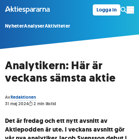
Logga in
Öpp
Nyheter
Analyser
Aktiviteter
Analytikern: Här är
veckans sämsta aktie
Av
Redaktionen
31 maj 2024
2
min lästid
Det är fredag och ett nytt avsnitt av
Aktiepodden är ute. I veckans avsnitt gör
vår nya analytiker Jacob Svensson debut i