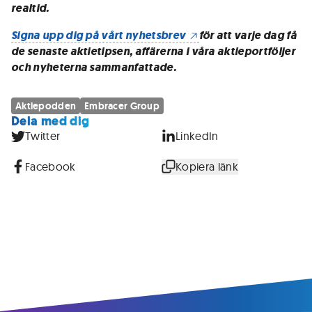
realtid.
Signa upp dig på vårt nyhetsbrev
för att varje dag få
de senaste aktietipsen, affärerna i våra aktieportföljer
och nyheterna sammanfattade.
Aktiepodden
Embracer Group
Dela med dig
Twitter
LinkedIn
Facebook
Kopiera länk