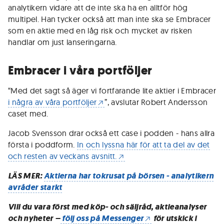
analytikern vidare att de inte ska ha en alltför hög
multipel. Han tycker också att man inte ska se Embracer
som en aktie med en låg risk och mycket av risken
handlar om just lanseringarna.
Embracer i våra portföljer
“Med det sagt så äger vi fortfarande lite aktier i Embracer
i några av våra portföljer
”, avslutar Robert Andersson
caset med.
Jacob Svensson drar också ett case i podden - hans allra
första i poddform.
In och lyssna här för att ta del av det
och resten av veckans avsnitt.
LÄS MER:
Aktierna har tokrusat på börsen - analytikern
avråder starkt
Vill du vara först med köp- och säljråd, aktieanalyser
och nyheter –
följ oss på Messenger
för utskick i