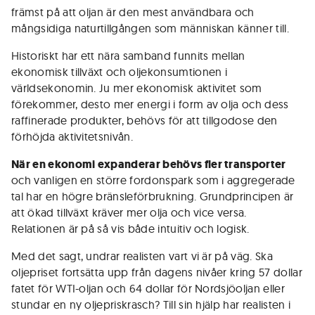
främst på att oljan är den mest användbara och
mångsidiga naturtillgången som människan känner till.
Historiskt har ett nära samband funnits mellan
ekonomisk tillväxt och oljekonsumtionen i
världsekonomin. Ju mer ekonomisk aktivitet som
förekommer, desto mer energi i form av olja och dess
raffinerade produkter, behövs för att tillgodose den
förhöjda aktivitetsnivån.
När en ekonomi expanderar behövs fler transporter
och vanligen en större fordonspark som i aggregerade
tal har en högre bränsleförbrukning. Grundprincipen är
att ökad tillväxt kräver mer olja och vice versa.
Relationen är på så vis både intuitiv och logisk.
Med det sagt, undrar realisten vart vi är på väg. Ska
oljepriset fortsätta upp från dagens nivåer kring 57 dollar
fatet för WTI-oljan och 64 dollar för Nordsjöoljan eller
stundar en ny oljepriskrasch? Till sin hjälp har realisten i