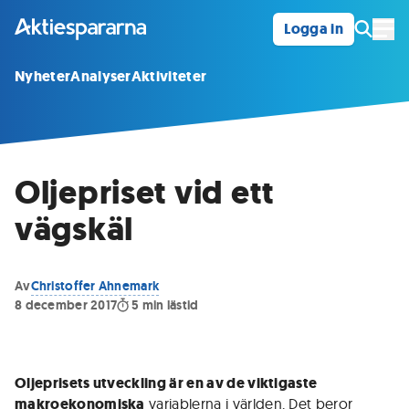
Logga in
Öpp
Nyheter
Analyser
Aktiviteter
Oljepriset vid ett
vägskäl
Av
Christoffer Ahnemark
8 december 2017
5
min lästid
Oljeprisets utveckling är en av de viktigaste
makroekonomiska
variablerna i världen. Det beror