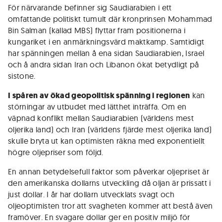
För närvarande befinner sig Saudiarabien i ett
omfattande politiskt tumult där kronprinsen Mohammad
Bin Salman (kallad MBS) flyttar fram positionerna i
kungariket i en anmärkningsvärd maktkamp. Samtidigt
har spänningen mellan å ena sidan Saudiarabien, Israel
och å andra sidan Iran och Libanon ökat betydligt på
sistone.
I spåren av ökad geopolitisk spänning i regionen
kan
störningar av utbudet med lätthet inträffa. Om en
väpnad konflikt mellan Saudiarabien (världens mest
oljerika land) och Iran (världens fjärde mest oljerika land)
skulle bryta ut kan optimisten räkna med exponentiellt
högre oljepriser som följd.
En annan betydelsefull faktor som påverkar oljepriset är
den amerikanska dollarns utveckling då oljan är prissatt i
just dollar. I år har dollarn utvecklats svagt och
oljeoptimisten tror att svagheten kommer att bestå även
framöver. En svagare dollar ger en positiv miljö för