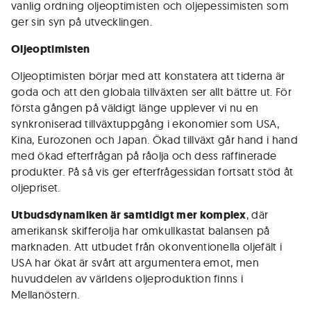
vanlig ordning oljeoptimisten och oljepessimisten som
ger sin syn på utvecklingen.
Oljeoptimisten
Oljeoptimisten börjar med att konstatera att tiderna är
goda och att den globala tillväxten ser allt bättre ut. För
första gången på väldigt länge upplever vi nu en
synkroniserad tillväxtuppgång i ekonomier som USA,
Kina, Eurozonen och Japan. Ökad tillväxt går hand i hand
med ökad efterfrågan på råolja och dess raffinerade
produkter. På så vis ger efterfrågessidan fortsatt stöd åt
oljepriset.
Utbudsdynamiken är samtidigt mer komplex
, där
amerikansk skifferolja har omkullkastat balansen på
marknaden. Att utbudet från okonventionella oljefält i
USA har ökat är svårt att argumentera emot, men
huvuddelen av världens oljeproduktion finns i
Mellanöstern.