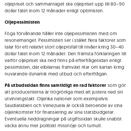
oljepriset och sammantaget ska oljepriset upp till 80–90
dollar fatet inom 12 månader enligt optimisten.
Oljepessimisten
Föga förvånande håller inte oljepessimisten med om
resonemanget. Pessimisten ser i stället flera faktorer som
talar för ett relativt stort oljeprisfall till nivåer kring 30–40
dollar fatet inom 12 månader. Den främsta förklaringen till
varför oljepriset ska ned finns på efterfrågesidan enligt
pessimisten, där elbilarnas framväxt ritar om kartan kring
nuvarande dynamik med utbud och efterfrågan.
På utbudssidan finns samtidigt en rad faktorer
som gör
att producenterna är trögrörliga med att justera ned sin
utvinningstakt. Oljerika nationer som exempelvis
Saudiarabien och Venezuela är också beroende av sina
oljeinkomster för finansiering av sina statsbudgetar.
Eventuella neddragningar på utgiftssidan skulle snabbt
väcka ännu mer politiskt missnöje och tumult.