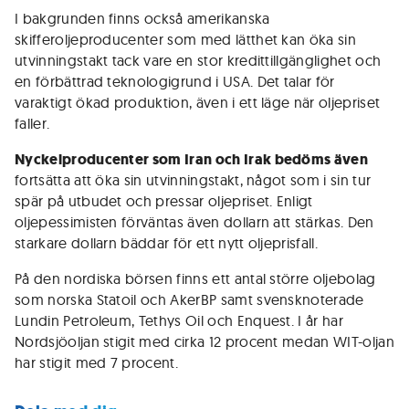
I bakgrunden finns också amerikanska
skifferoljeproducenter som med lätthet kan öka sin
utvinningstakt tack vare en stor kredittillgänglighet och
en förbättrad teknologigrund i USA. Det talar för
varaktigt ökad produktion, även i ett läge när oljepriset
faller.
Nyckelproducenter som Iran och Irak bedöms även
fortsätta att öka sin utvinningstakt, något som i sin tur
spär på utbudet och pressar oljepriset. Enligt
oljepessimisten förväntas även dollarn att stärkas. Den
starkare dollarn bäddar för ett nytt oljeprisfall.
På den nordiska börsen finns ett antal större oljebolag
som norska Statoil och AkerBP samt svensknoterade
Lundin Petroleum, Tethys Oil och Enquest. I år har
Nordsjöoljan stigit med cirka 12 procent medan WIT-oljan
har stigit med 7 procent.