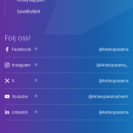
SaveByBell
Följ oss!
Facebook
@Aktiespararna
Instagram
@Aktiespararna_
X
@Aktiespararna
Youtube
@AktiespararnaEvent
LinkedIn
@Aktiespararna