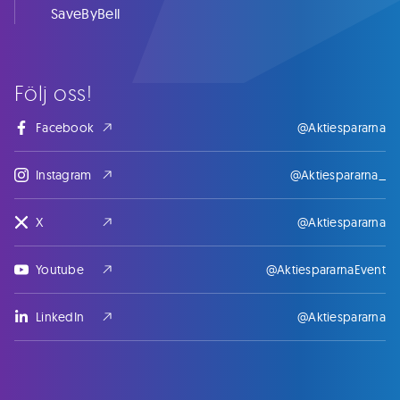
SaveByBell
Följ oss!
Facebook
@Aktiespararna
Instagram
@Aktiespararna_
X
@Aktiespararna
Youtube
@AktiespararnaEvent
LinkedIn
@Aktiespararna