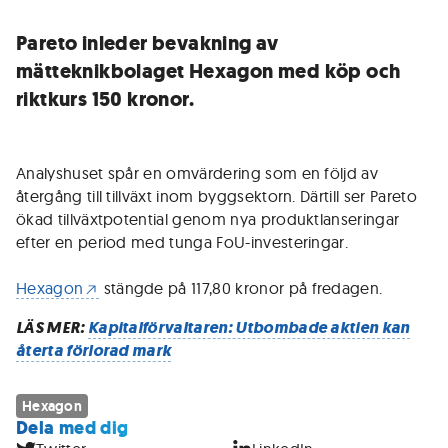
Pareto inleder bevakning av
mätteknikbolaget Hexagon med köp och
riktkurs 150 kronor.
Analyshuset spår en omvärdering som en följd av
återgång till tillväxt inom byggsektorn. Därtill ser Pareto
ökad tillväxtpotential genom nya produktlanseringar
efter en period med tunga FoU-investeringar.
Hexagon
stängde på 117,80 kronor på fredagen.
LÄS MER:
Kapitalförvaltaren: Utbombade aktien kan
återta förlorad mark
Hexagon
Dela med dig