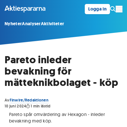
Logga in
Öpp
Nyheter
Analyser
Aktiviteter
Pareto inleder
bevakning för
mätteknikbolaget - köp
Av
Finwire/Redaktionen
10 juni 2024
1
min lästid
Pareto spår omvärdering av Hexagon - inleder
bevakning med köp
.