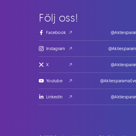
Följ oss!
Facebook
@Aktiespara
Instagram
@Aktiesparar
X
@Aktiespara
Youtube
@AktiespararnaEv
LinkedIn
@Aktiespara