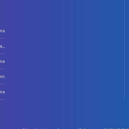
rna
na_
rna
ent
rna