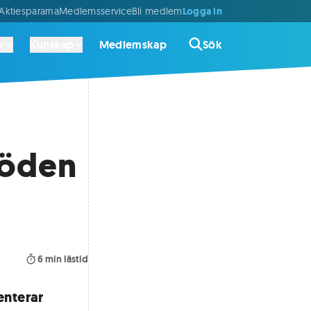
Logga in
ktiespararna
Medlemsservice
Bli medlem
r
Kunskap
Medlemskap
Sök
döden
6
min lästid
enterar