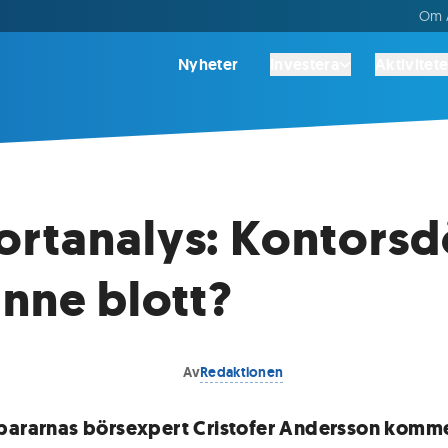
Om A
Nyheter
Investera
Aktivitete
ortanalys: Kontors
inne blott?
Av
Redaktionen
pararnas börsexpert Cristofer Andersson komm