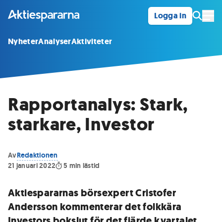
Logga in
Öpp
Nyheter
Analyser
Aktiviteter
Rapportanalys: Stark,
starkare, Investor
Av
Redaktionen
21 januari 2022
5
min lästid
Aktiespararnas börsexpert Cristofer
Andersson kommenterar det folkkära
Investors bokslut för det fjärde kvartalet.