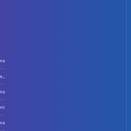
rna
na_
rna
ent
rna