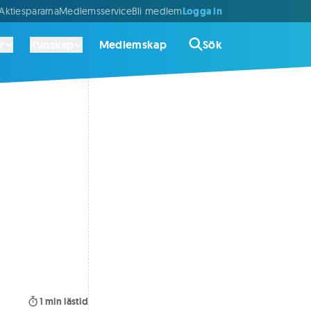
Logga in
ktiespararna
Medlemsservice
Bli medlem
r
Kunskap
Medlemskap
Sök
1
min lästid