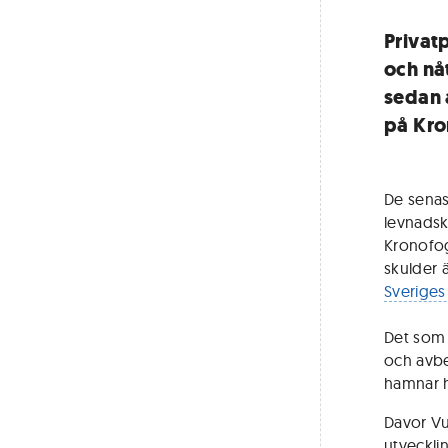
Privat
och nå
sedan 
på Kro
De senas
levnadsk
Kronofog
skulder ä
Sveriges
Det som 
och avbe
hamnar 
Davor Vu
utveckl