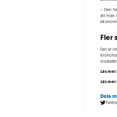
– Den hä
att man i
ekonomis
Fler
Det är i
Kronofog
studielå
Läs mer
Läs mer
Dela m
Twitte