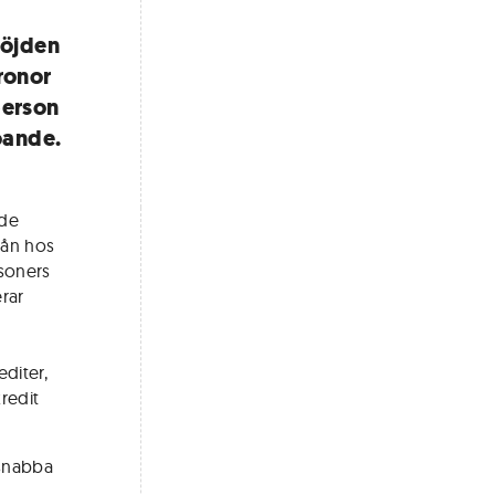
höjden
ronor
person
oande.
ade
vån hos
rsoners
erar
editer,
redit
 snabba