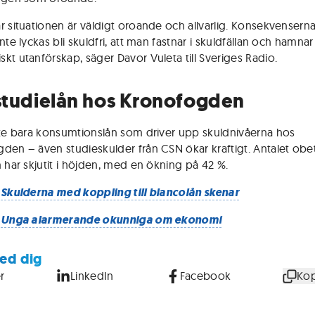
r situationen är väldigt oroande och allvarlig. Konsekvenserna
nte lyckas bli skuldfri, att man fastnar i skuldfällan och hamnar 
kt utanförskap, säger Davor Vuleta till Sveriges Radio.
 studielån hos Kronofogden
nte bara konsumtionslån som driver upp skuldnivåerna hos
den – även studieskulder från CSN ökar kraftigt. Antalet obe
n har skjutit i höjden, med en ökning på 42 %.
:
Skulderna med koppling till blancolån skenar
:
Unga alarmerande okunniga om ekonomi
ed dig
r
LinkedIn
Facebook
Kop