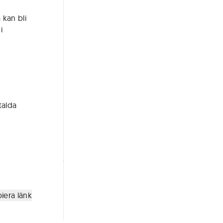
 kan bli
i
talda
iera länk