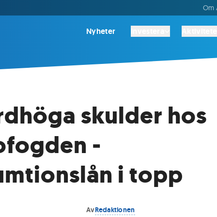
Om A
Nyheter
Investera
Aktivitete
dhöga skulder hos
ofogden -
mtionslån i topp
Av
Redaktionen