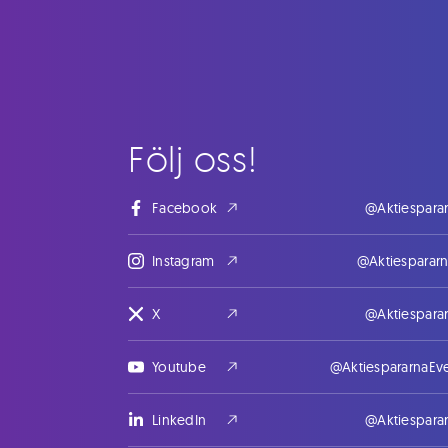
Följ oss!
Facebook
@Aktiespara
Instagram
@Aktiesparar
X
@Aktiespara
Youtube
@AktiespararnaEv
LinkedIn
@Aktiespara