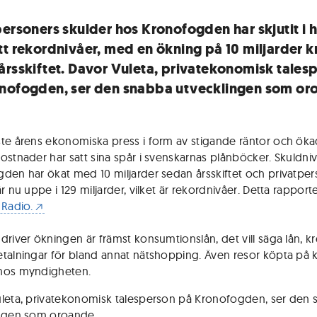
personers skulder hos Kronofogden har skjutit i 
tt rekordnivåer, med en ökning på 10 miljarder k
årsskiftet. Davor Vuleta, privatekonomisk tales
nofogden, ser den snabba utvecklingen som or
te årens ekonomiska press i form av stigande räntor och ök
ostnader har satt sina spår i svenskarnas plånböcker. Skuldni
den har ökat med 10 miljarder sedan årsskiftet och privatpe
r nu uppe i 129 miljarder, vilket är rekordnivåer. Detta rapport
 Radio.
driver ökningen är främst konsumtionslån, det vill säga lån, kr
talningar för bland annat nätshopping. Även resor köpta på k
hos myndigheten.
leta, privatekonomisk talesperson på Kronofogden, ser den
ingen som oroande.