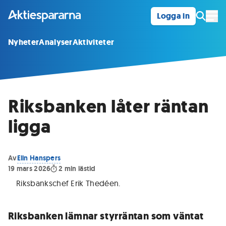
Logga in
Öpp
Nyheter
Analyser
Aktiviteter
Riksbanken låter räntan
ligga
Av
Elin Hanspers
19 mars 2026
2
min lästid
Riksbankschef Erik Thedéen
.
Riksbanken lämnar styrräntan som väntat