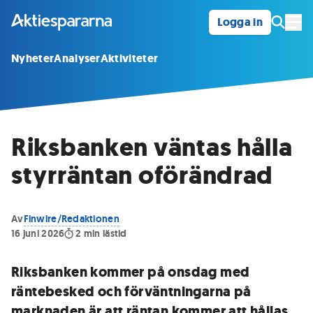
Logga in
Öpp
Nyheter
Analyser
Aktiviteter
Riksbanken väntas hålla
styrräntan oförändrad
Av
Finwire/Redaktionen
16 juni 2026
2
min lästid
Riksbanken kommer på onsdag med
räntebesked och förväntningarna på
marknaden är att räntan kommer att hållas