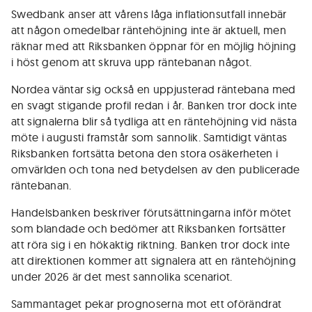
Swedbank anser att vårens låga inflationsutfall innebär
att någon omedelbar räntehöjning inte är aktuell, men
räknar med att Riksbanken öppnar för en möjlig höjning
i höst genom att skruva upp räntebanan något.
Nordea väntar sig också en uppjusterad räntebana med
en svagt stigande profil redan i år. Banken tror dock inte
att signalerna blir så tydliga att en räntehöjning vid nästa
möte i augusti framstår som sannolik. Samtidigt väntas
Riksbanken fortsätta betona den stora osäkerheten i
omvärlden och tona ned betydelsen av den publicerade
räntebanan.
Handelsbanken beskriver förutsättningarna inför mötet
som blandade och bedömer att Riksbanken fortsätter
att röra sig i en hökaktig riktning. Banken tror dock inte
att direktionen kommer att signalera att en räntehöjning
under 2026 är det mest sannolika scenariot.
Sammantaget pekar prognoserna mot ett oförändrat