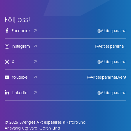
Följ oss!
Facebook
@Aktiespararna
Instagram
@Aktiespararna_
X
@Aktiespararna
Youtube
@AktiespararnaEvent
LinkedIn
@Aktiespararna
© 2026 Sveriges Aktiesparares Riksförbund
Ansvarig utgivare: Göran Lind