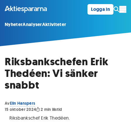
Logga in
Öpp
Nyheter
Analyser
Aktiviteter
Riksbankschefen Erik
Thedéen: Vi sänker
snabbt
Av
Elin Hanspers
15 oktober 2024
2
min lästid
Riksbankschef Erik Thedéen
.