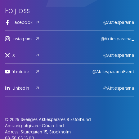
Följ oss!
Facebook
@Aktiespararna
Instagram
@Aktiespararna_
X
@Aktiespararna
Youtube
@AktiespararnaEvent
LinkedIn
@Aktiespararna
© 2026 Sveriges Aktiesparares Riksförbund
Ansvarig utgivare: Göran Lind
Adress: Sturegatan 15, Stockholm
08-50 65 15 00