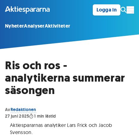
Logga in
Öpp
Nyheter
Analyser
Aktiviteter
Ris och ros -
analytikerna summerar
säsongen
Av
Redaktionen
27 juni 2025
1
min lästid
Aktiespararnas analytiker Lars Frick och Jacob
Svensson
.