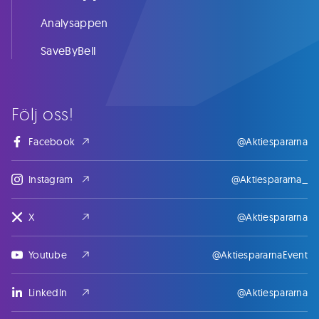
Analysappen
SaveByBell
Följ oss!
Facebook
@Aktiespararna
Instagram
@Aktiespararna_
X
@Aktiespararna
Youtube
@AktiespararnaEvent
LinkedIn
@Aktiespararna