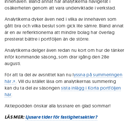
innehaven. Bland annat har analytikerna navigerat i
osäkerheten genom att vara underviktade i verkstad.
Analytikerna dyker även ned i vilka av innehaven som
gått bra och vilka beslut som gick lite sämre. Bland annat
är en av reflerktionerna att mindre bolag har överlag
presterat bättre i portföljen än de större.
Analytikerna delger även redan nu kort om hur de tänker
inför kommande säsong, som drar igång den 28e
augusti.
För att ta del av avsnittet kan nu l
yssna på summeringen
här
. Vill du istället läsa om analytikernas summering
kan du ta del av säsongen
sista inlägg i Korta portföljen
här
.
Aktiepodden önskar alla lyssnare en glad sommar!
LÄS MER:
Ljusare tider för fastighetsaktier?