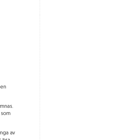
 en
ämnas.
t som
ånga av
 bra.