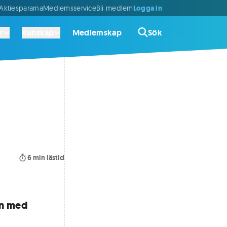
Logga in
ktiespararna
Medlemsservice
Bli medlem
r
Kunskap
Medlemskap
Sök
6
min lästid
jen med