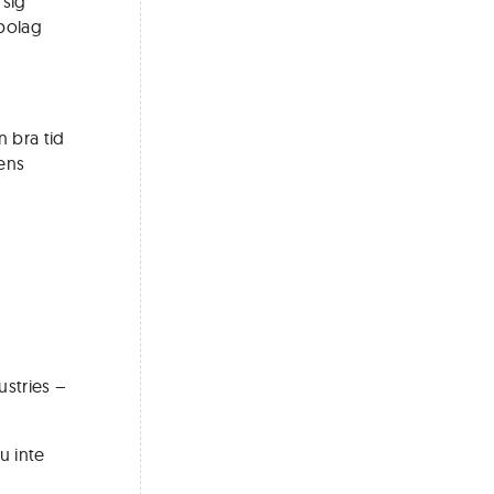
 sig
sbolag
n bra tid
dens
ustries –
u inte