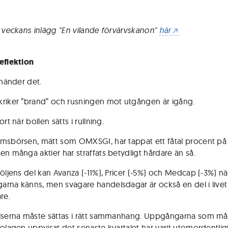
a veckans inlägg "En vilande förvärvskanon"
här
eflektion
 händer det.
riker ”brand” och rusningen mot utgången är igång.
ort när bollen sätts i rullning.
msbörsen, mätt som OMXSGI, har tappat ett fåtal procent på
en många aktier har straffats betydligt hårdare än så.
följens del kan Avanza (-11%), Pricer (-5%) och Medcap (-3%) n
rna känns, men svagare handelsdagar är också en del i live
re.
lserna måste sättas i rätt sammanhang. Uppgångarna som m
bolagen uppvisat det senaste kvartalet har varit utomordentligt