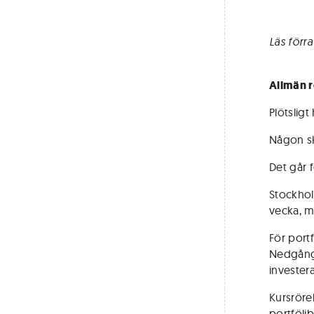
Läs förr
Allmän r
Plötsligt
Någon sk
Det går f
Stockhol
vecka, m
För port
Nedgånga
investera
Kursröre
portfölj