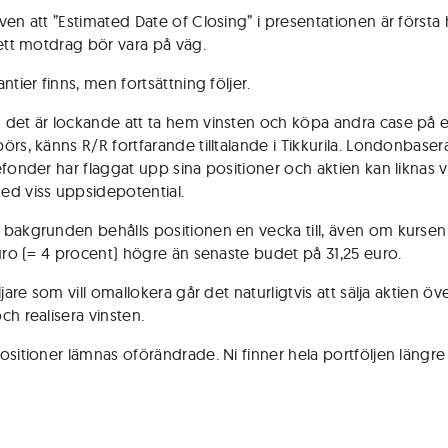
ven att ”Estimated Date of Closing” i presentationen är första 
 ett motdrag bör vara på väg.
ntier finns, men fortsättning följer.
det är lockande att ta hem vinsten och köpa andra case på 
örs, känns R/R fortfarande tilltalande i Tikkurila. Londonbase
fonder har flaggat upp sina positioner och aktien kan liknas vi
d viss uppsidepotential.
bakgrunden behålls positionen en vecka till, även om kursen
euro (= 4 procent) högre än senaste budet på 31,25 euro.
ljare som vill omallokera går det naturligtvis att sälja aktien öv
ch realisera vinsten.
ositioner lämnas oförändrade. Ni finner hela portföljen längre