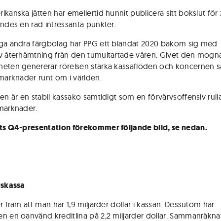
ikanska jätten har emellertid hunnit publicera sitt bokslut för
andes en rad intressanta punkter.
ga andra färgbolag har PPG ett blandat 2020 bakom sig med
v återhämtning från den tumultartade våren. Givet den mogn
eten genererar rörelsen starka kassaflöden och koncernen sä
 marknader runt om i världen.
ren är en stabil kassako samtidigt som en förvärvsoffensiv rull
marknader.
ts Q4-presentation förekommer följande bild, se nedan.
gskassa
r fram att man har 1,9 miljarder dollar i kassan. Dessutom har
n en oanvänd kreditlina på 2,2 miljarder dollar. Sammanräkna