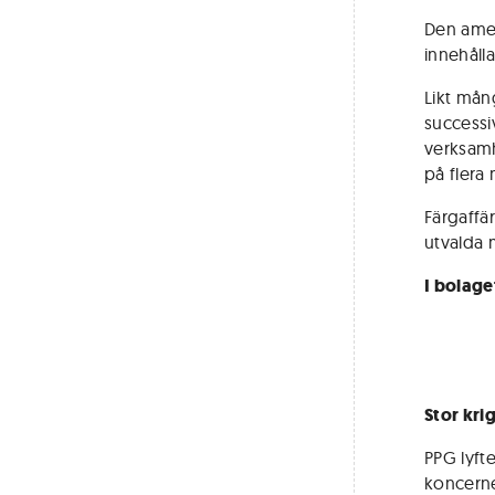
Den amer
innehåll
Likt mån
successi
verksamh
på flera
Färgaffä
utvalda 
I bolage
Stor kri
PPG lyfte
koncerne