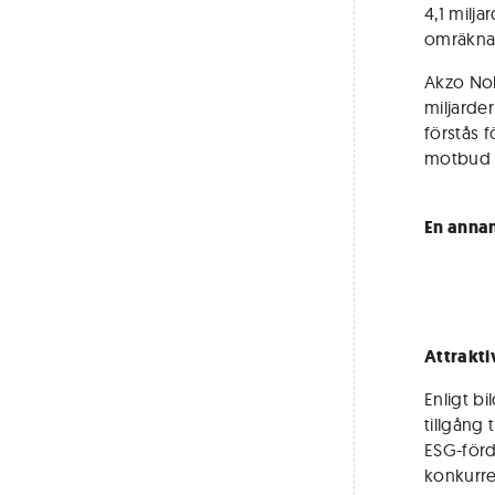
4,1 milja
omräknat
Akzo Nob
miljarde
förstås f
motbud s
En annan
Attrakti
Enligt bi
tillgång 
ESG-förde
konkurre