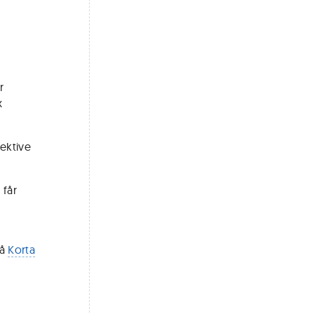
r
x
pektive
 får
a
på
Korta