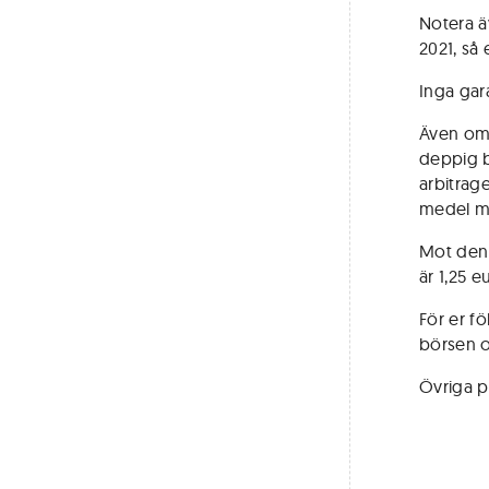
Notera ä
2021, så
Inga gara
Även om 
deppig b
arbitrage
medel me
Mot den 
är 1,25 
För er fö
börsen o
Övriga p