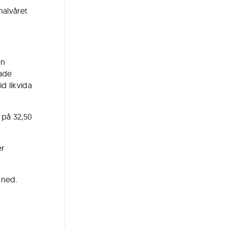
halvåret
en
rade
d likvida
 på 32,50
er
 ned.