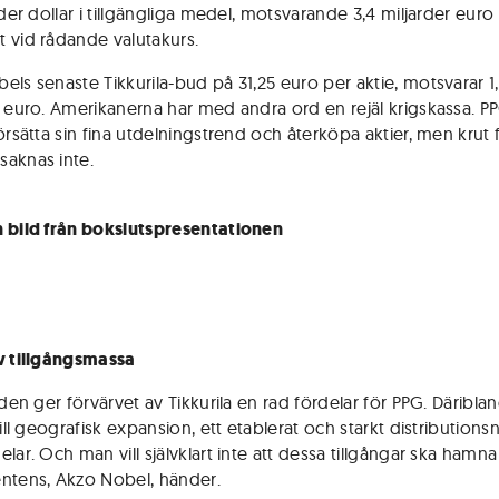
rder dollar i tillgängliga medel, motsvarande 3,4 miljarder euro
 vid rådande valutakurs.
els senaste Tikkurila-bud på 31,25 euro per aktie, motsvarar 1
r euro. Amerikanerna har med andra ord en rejäl krigskassa. PPG
örsätta sin fina utdelningstrend och återköpa aktier, men krut f
aknas inte.
 bild från bokslutspresentationen
v tillgångsmassa
lden ger förvärvet av Tikkurila en rad fördelar för PPG. Däribla
till geografisk expansion, ett etablerat och starkt distributions
lar. Och man vill självklart inte att dessa tillgångar ska hamna 
ntens, Akzo Nobel, händer.