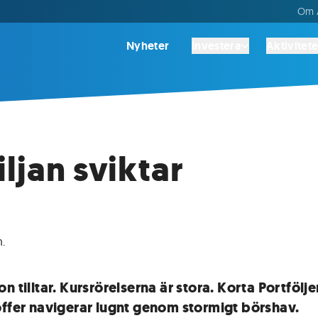
Om A
Nyheter
Investera
Aktivitete
iljan sviktar
n
.
n tilltar. Kursrörelserna är stora. Korta Portföl
offer navigerar lugnt genom stormigt börshav.