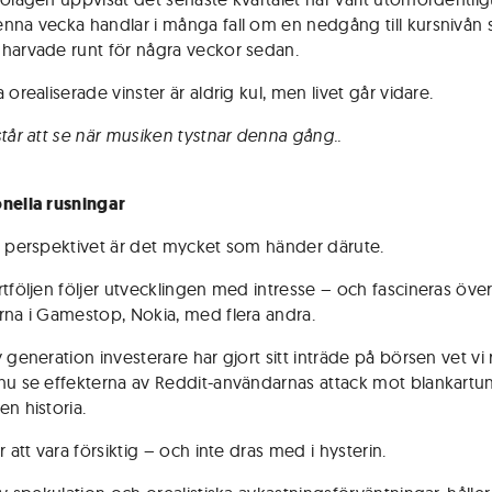
nna vecka handlar i många fall om en nedgång till kursnivån
harvade runt för några veckor sedan.
 orealiserade vinster är aldrig kul, men livet går vidare.
står att se när musiken tystnar denna gång..
nella rusningar
i perspektivet är det mycket som händer därute.
rtföljen följer utvecklingen med intresse – och fascineras öve
rna i Gamestop, Nokia, med flera andra.
 generation investerare har gjort sitt inträde på börsen vet vi
nu se effekterna av Reddit-användarnas attack mot blankartu
en historia.
r att vara försiktig – och inte dras med i hysterin.