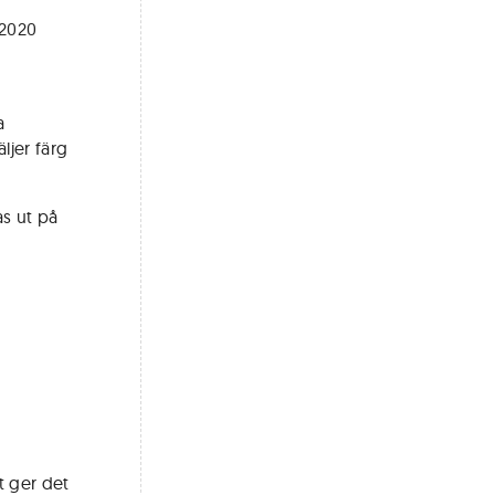
 2020
a
ljer färg
as ut på
t ger det