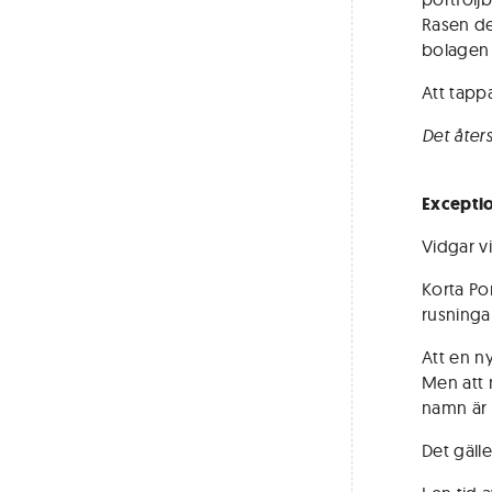
Rasen de
bolagen 
Att tappa
Det åter
Exceptio
Vidgar v
Korta Po
rusninga
Att en ny
Men att 
namn är 
Det gälle