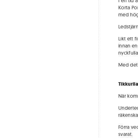
I en tid 
Korta Por
med hög v
Ledstjärn
Likt ett
innan en 
nyckfull
Med det s
Tikkuril
När komm
Undertec
räkenska
Förra v
svarat.