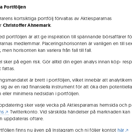
a Portföljen
arens kortsiktiga portfölj förvaltas av Aktiespararnas
er
Christoffer Ahnemark
.
d portföljen är att ge inspiration till spännande börsaffärer fö
rarnas medlemmar. Placeringshorisonten är vanligen en till se
men horisonten kan variera från fall till fall.
el sker på egen risk. Gör alltid din egen analys innan köp- res
 fattas.
ngsmandatet är brett i portföljen, vilket innebär att analytikern
sig av en rad finansiella instrument för att öka den potentiell
 eller minimera nedsidan i portföljen.
uppdatering sker varje vecka på Aktiespararnas hemsida och 
ns
Twitterkonto. Vid särskilda händelser på marknaden kan
en uppdateras oftare.
rtföljen finns nu även på Instagram och ni följer kontot
här