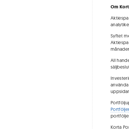
Om Kort
Aktiespar
analytik
Syftet me
Aktiespa
månader, 
All hand
säljbeslut
Investeri
använda 
uppsidan
Portfölj
Portfölje
portfölj
Korta Po