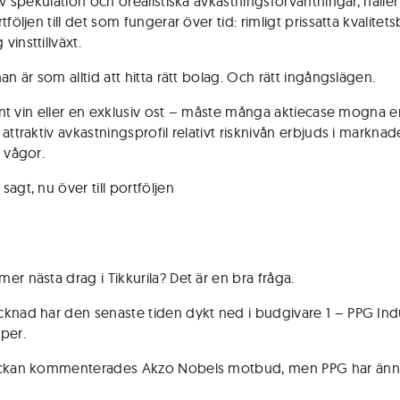
av spekulation och orealistiska avkastningsförväntningar, håller
tföljen till det som fungerar över tid: rimligt prissatta kvalitet
insttillväxt.
an är som alltid att hitta rätt bolag. Och rätt ingångslägen.
 fint vin eller en exklusiv ost – måste många aktiecase mogna e
attraktiv avkastningsprofil relativt risknivån erbjuds i markna
a vågor.
agt, nu över till portföljen
a
er nästa drag i Tikkurila? Det är en bra fråga.
knad har den senaste tiden dykt ned i budgivare 1 – PPG Ind
per.
eckan kommenterades Akzo Nobels motbud, men PPG har änn