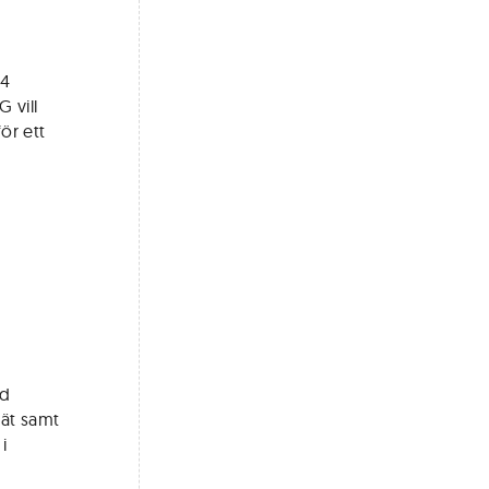
,4
 vill
ör ett
nd
nät samt
i