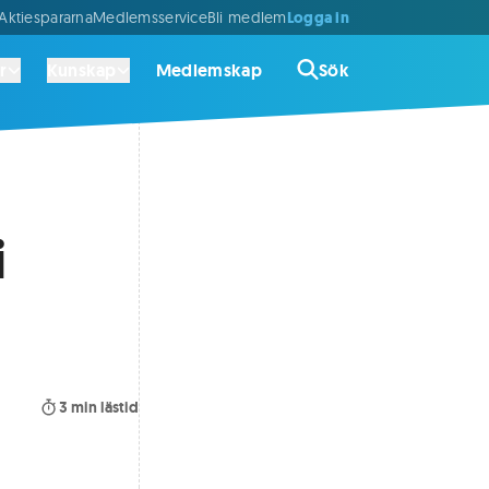
Logga in
ktiespararna
Medlemsservice
Bli medlem
r
Kunskap
Medlemskap
Sök
i
3
min lästid