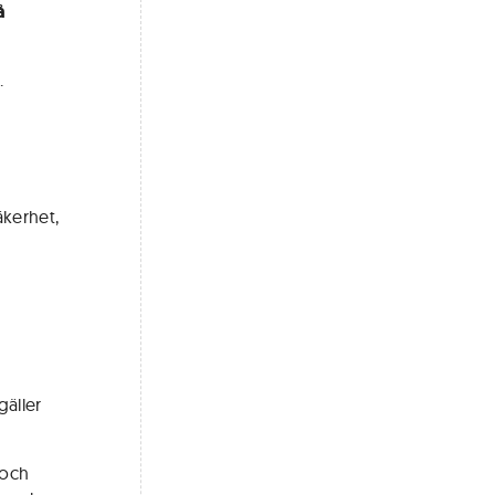
å
.
äkerhet,
gäller
 och