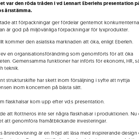
et var den röda tråden i vd Lennart Eberlehs presentation p
os årsstämma.
tade att förpackningar ger fördelar gentemot konkurrenterna
gan är god på miljövänliga förpackningar för lyxprodukter.
llt kommer den asiatiska marknaden att öka, enligt Eberleh.
ev en organisationsförändring som genomförts för att öka
iteten. Gemensamma funktioner har införts för ekonomi, HR, s
h teknik.
ant strukturskifte har skett inom försäljning i syfte att nyttja
nsen inom koncernen på bästa sätt.
m flaskhalsar kom upp efter vd:s presentation.
de att Rottneros inte ser några flaskhalsar i produktionen. Nu 
llet att genomföra framåtblickande investeringar.
s årsredovisning är en fröjd att läsa med inspirerande design