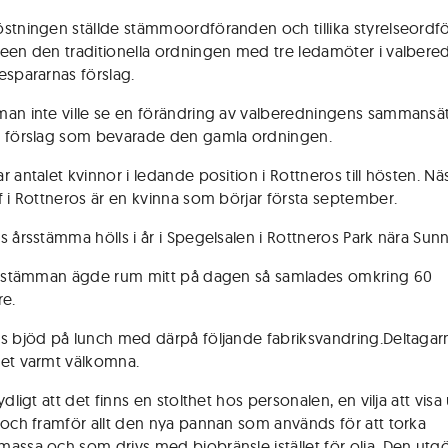
stningen ställde stämmoordföranden och tillika styrelseord
een den traditionella ordningen med tre ledamöter i valber
espararnas förslag.
an inte ville se en förändring av valberedningens sammansä
 förslag som bevarade den gamla ordningen.
 antalet kvinnor i ledande position i Rottneros till hösten. Nä
f i Rottneros är en kvinna som börjar första september.
s årsstämma hölls i år i Spegelsalen i Rottneros Park nära Sunn
t stämman ägde rum mitt på dagen så samlades omkring 60
re.
s bjöd på lunch med därpå följande fabriksvandring.Deltaga
et varmt välkomna.
ydligt att det finns en stolthet hos personalen, en vilja att vis
 och framför allt den nya pannan som används för att torka
assa och som drivs med biobränsle istället för olja. Den utgö