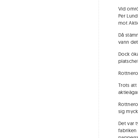
Vid omrö
Per Lund
mot Akti
Då stämm
vann det
Dock ökar
platsche
Rottnero
Trots at
aktieäga
Rottnero
sig myck
Det var t
fabriken
pappersm