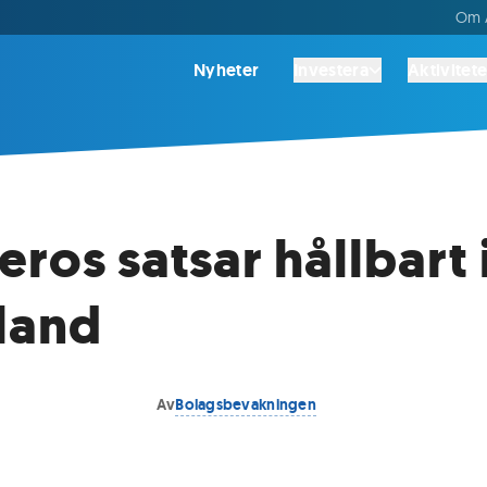
Om A
Nyheter
Investera
Aktivitete
eros satsar hållbart 
land
Av
Bolagsbevakningen