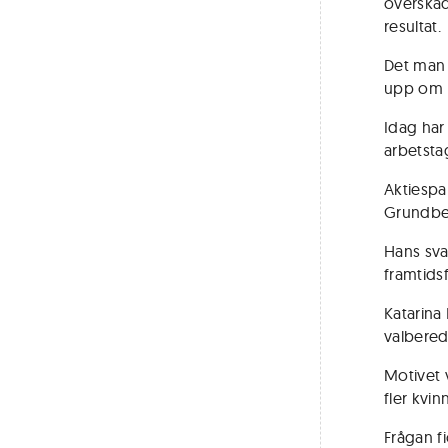
överskåd
resultat.
Det man 
upp om hu
Idag har
arbetsta
Aktiespa
Grundber
Hans svar
framtids
Katarina 
valberedn
Motivet 
fler kvinn
Frågan f