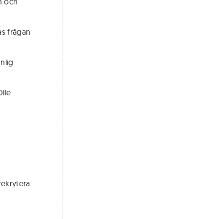
on och
as frågan
nlig
lle
n
rekrytera