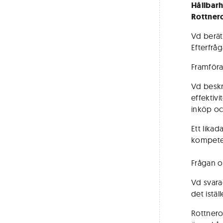
Hållbarh
Rottner
Vd berät
Efterfrå
Framföra
Vd beskr
effektiv
inköp oc
Ett likad
kompete
Frågan o
Vd svara
det istä
Rottnero