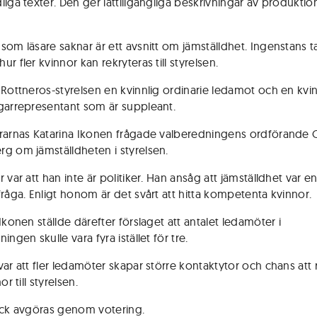
liga texter. Den ger lättillgängliga beskrivningar av produkti
som läsare saknar är ett avsnitt om jämställdhet. Ingenstans t
r fler kvinnor kan rekryteras till styrelsen.
 Rottneros-styrelsen en kvinnlig ordinarie ledamot och en kvin
garrepresentant som är suppleant.
rarnas Katarina Ikonen frågade valberedningens ordförande O
g om jämställdheten i styrelsen.
 var att han inte är politiker. Han ansåg att jämställdhet var e
fråga. Enligt honom är det svårt att hitta kompetenta kvinnor.
Ikonen ställde därefter förslaget att antalet ledamöter i
ingen skulle vara fyra istället för tre.
var att fler ledamöter skapar större kontaktytor och chans att 
or till styrelsen.
ick avgöras genom votering.