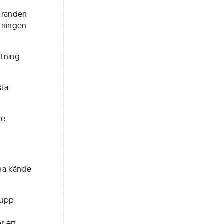
föranden
edningen
ttning
sta
e.
rna kände
a upp
r ett