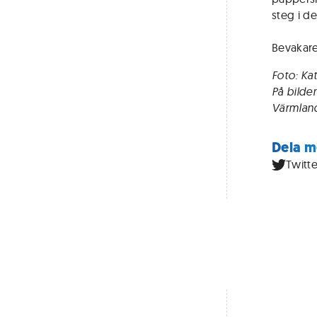
steg i de
Bevakare
Foto: Ka
På bilde
Värmland
Dela m
Twitte