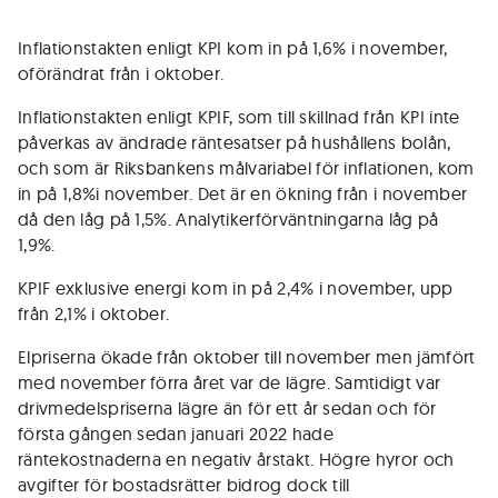
Inflationstakten enligt KPI kom in på 1,6% i november,
oförändrat från i oktober.
Inflationstakten enligt KPIF, som till skillnad från KPI inte
påverkas av ändrade räntesatser på hushållens bolån,
och som är Riksbankens målvariabel för inflationen, kom
in på 1,8%i november. Det är en ökning från i november
då den låg på 1,5%. Analytikerförväntningarna låg på
1,9%.
KPIF exklusive energi kom in på 2,4% i november, upp
från 2,1% i oktober.
Elpriserna ökade från oktober till november men jämfört
med november förra året var de lägre. Samtidigt var
drivmedelspriserna lägre än för ett år sedan och för
första gången sedan januari 2022 hade
räntekostnaderna en negativ årstakt. Högre hyror och
avgifter för bostadsrätter bidrog dock till