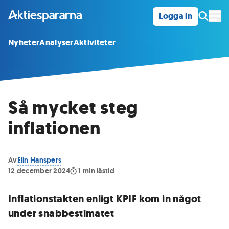
Logga in
Öpp
Nyheter
Analyser
Aktiviteter
Så mycket steg
inflationen
Av
Elin Hanspers
12 december 2024
1
min lästid
Inflationstakten enligt KPIF kom in något
under snabbestimatet