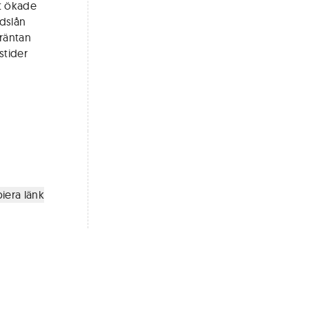
ut ökade
dslån
 räntan
stider
iera länk