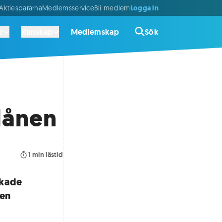
Logga in
ktiespararna
Medlemsservice
Bli medlem
r
Kunskap
Medlemskap
Sök
lånen
1
min lästid
skade
sen