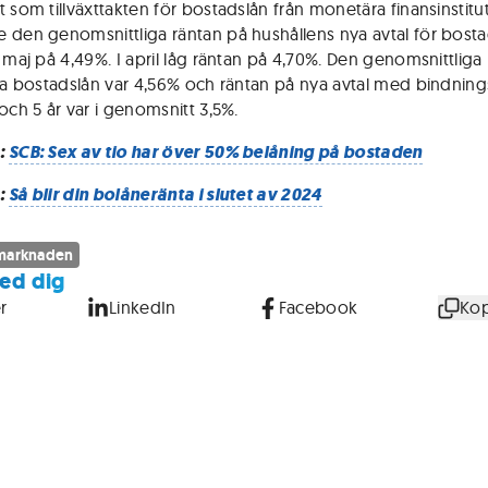
t som tillväxttakten för bostadslån från monetära finansinstit
 den genomsnittliga räntan på hushållens nya avtal för bosta
i maj på 4,49%. I april låg räntan på 4,70%. Den genomsnittliga
iga bostadslån var 4,56% och räntan på nya avtal med bindning
och 5 år var i genomsnitt 3,5%.
:
SCB: Sex av tio har över 50% belåning på bostaden
:
Så blir din bolåneränta i slutet av 2024
marknaden
ed dig
r
LinkedIn
Facebook
Kop