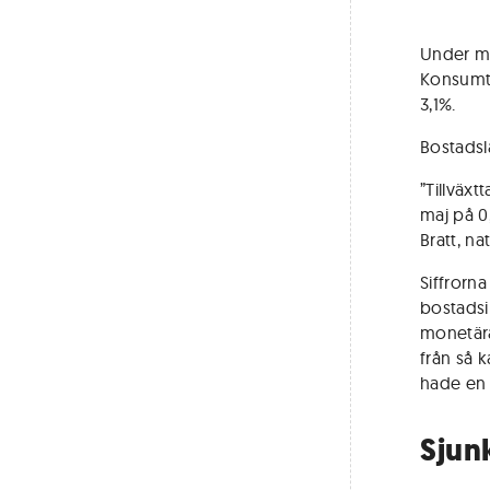
Under ma
Konsumti
3,1%.
Bostadsl
”Tillväx
maj på 0
Bratt, n
Siffrorna
bostadsi
monetära
från så k
hade en å
Sjun