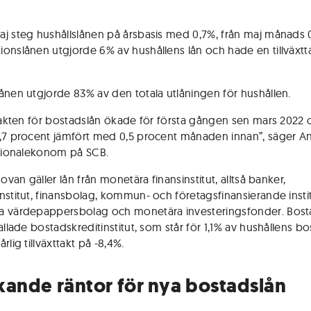
j steg hushållslånen på årsbasis med 0,7%, från maj månads 
onslånen utgjorde 6% av hushållens lån och hade en tillväxtt
ånen utgjorde 83% av den totala utlåningen för hushållen.
ttakten för bostadslån ökade för första gången sen mars 2022 o
,7 procent jämfört med 0,5 procent månaden innan”, säger A
ationalekonom på SCB.
 ovan gäller lån från monetära finansinstitut, alltså banker,
nstitut, finansbolag, kommun- och företagsfinansierande instit
 värdepappersbolag och monetära investeringsfonder. Bost
allade bostadskreditinstitut, som står för 1,1% av hushållens bo
rlig tillväxttakt på -8,4%.
kande räntor för nya bostadslån