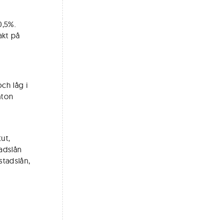
0,5%.
akt på
ch låg i
nton
ut,
adslån
stadslån,