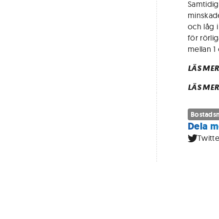
Samtidig
minskade
och låg 
för rörl
mellan 1 
LÄS MER
LÄS MER
Bostads
Dela m
Twitte