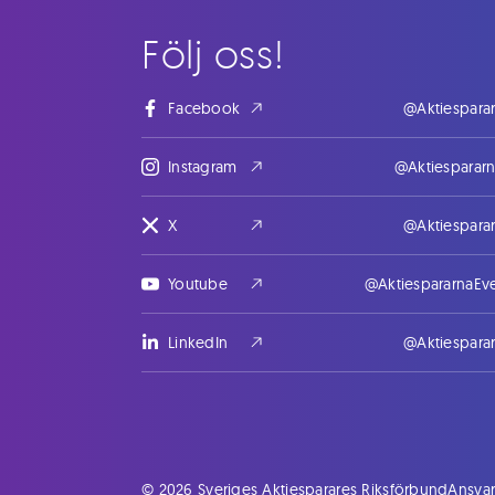
Följ oss!
Facebook
@Aktiespara
Instagram
@Aktiesparar
X
@Aktiespara
Youtube
@AktiespararnaEv
LinkedIn
@Aktiespara
© 2026 Sveriges Aktiesparares Riksförbund
Ansvar