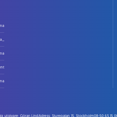
rna
na_
rna
ent
rna
ig utgivare: Göran Lind
Adress: Sturegatan 15, Stockholm
08-50 65 15 0