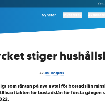
Om A
Nyheter
Investera
Aktivitete
cket stiger hushålls
Av
Elin Hanspers
igt som räntan på nya avtal för bostadslån min
tillväxttakten för bostadslån för första gången 
022.