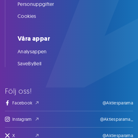
Personuppgifter
Cookies
Våra appar
Analysappen
SaveByBell
Följ oss!
Facebook
@Aktiespararna
Instagram
@Aktiespararna_
X
@Aktiespararna