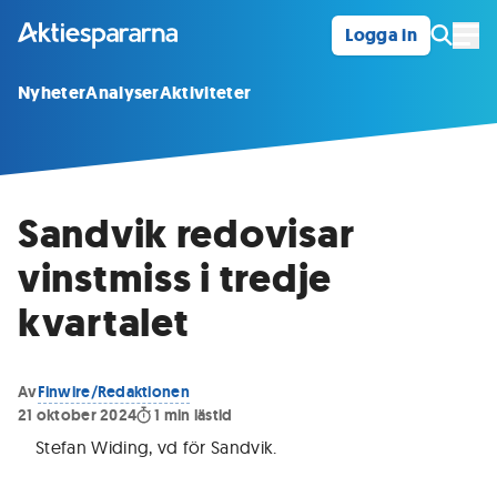
Logga in
Öpp
Nyheter
Analyser
Aktiviteter
Sandvik redovisar
vinstmiss i tredje
kvartalet
Av
Finwire/Redaktionen
21 oktober 2024
1
min lästid
Stefan Widing, vd för Sandvik
.