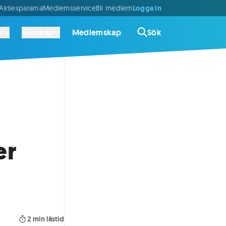
Logga in
ktiespararna
Medlemsservice
Bli medlem
r
Kunskap
Medlemskap
Sök
er
2
min lästid