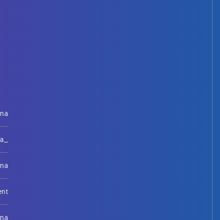
rna
na_
rna
ent
rna