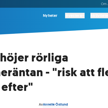
Om A
Nyheter
Investera
Aktivitete
höjer rörliga
räntan - "risk att fl
 efter"
Av
Annelie Östlund