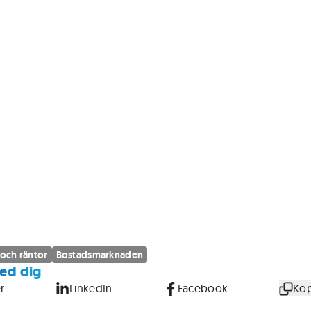
 och räntor
Bostadsmarknaden
ed dig
r
LinkedIn
Facebook
Kop