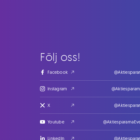
Följ oss!
Facebook
@Aktiespara
Instagram
@Aktiesparar
X
@Aktiespara
Youtube
@AktiespararnaEv
LinkedIn
@Aktiespara