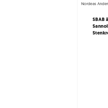
Nordeas Ander
SBAB ä
Sannoli
Stenkr